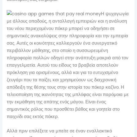
Η ψυχαγωγία
με άλλους οπαδούς, η ανταλλαγή εμπειριών και η ανάλυση
του νέου περιεχομένου πόκερ μπορεί να οδηγήσει σε
σημαντικές ανακαλύψεις στην πληροφορία και την εμπειρία
σας. Αυτές οι κοινότητες καλλιεργούν ένα συνεργατικό
περιβάλλον μάθησης, στο οποίο η συσσωρευμένη
πληροφορία πολλών οδηγεί στην ανάπτυξη μακριά από τον
επαγγελματία. Αυτού του είδους τα βραβεία αποτελούν
πρόκληση για ορισμένους, αλλά και για το ευτυχισμένο
ζευγάρι που τα παίζει, και χρησιμεύουν ως διαχρονική
απόδειξη της θέσης τους στην ιστορία του πόκερ καζίνο. Η
τελειοποίηση της ικανότητας της μπλόφας είναι παρόμοια με
την εκμάθηση της απάτης ενός μάγου. Είναι ένας
σημαντικός ρόλος που προσθέτει βάθος και γοητεία στο
παιχνίδι σας εκτός πόκερ.
Αλλά πριν επιλέξετε να μπείτε σε έναν εναλλακτικό