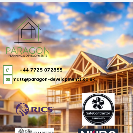
+44 7725 072855
matt@paragon-developments.co.uk