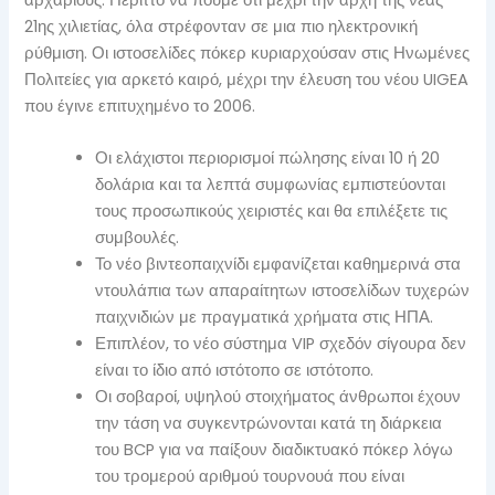
αρχάριους. Περιττό να πούμε ότι μέχρι την αρχή της νέας
21ης ​​χιλιετίας, όλα στρέφονταν σε μια πιο ηλεκτρονική
ρύθμιση. Οι ιστοσελίδες πόκερ κυριαρχούσαν στις Ηνωμένες
Πολιτείες για αρκετό καιρό, μέχρι την έλευση του νέου UIGEA
που έγινε επιτυχημένο το 2006.
Οι ελάχιστοι περιορισμοί πώλησης είναι 10 ή 20
δολάρια και τα λεπτά συμφωνίας εμπιστεύονται
τους προσωπικούς χειριστές και θα επιλέξετε τις
συμβουλές.
Το νέο βιντεοπαιχνίδι εμφανίζεται καθημερινά στα
ντουλάπια των απαραίτητων ιστοσελίδων τυχερών
παιχνιδιών με πραγματικά χρήματα στις ΗΠΑ.
Επιπλέον, το νέο σύστημα VIP σχεδόν σίγουρα δεν
είναι το ίδιο από ιστότοπο σε ιστότοπο.
Οι σοβαροί, υψηλού στοιχήματος άνθρωποι έχουν
την τάση να συγκεντρώνονται κατά τη διάρκεια
του BCP για να παίξουν διαδικτυακό πόκερ λόγω
του τρομερού αριθμού τουρνουά που είναι