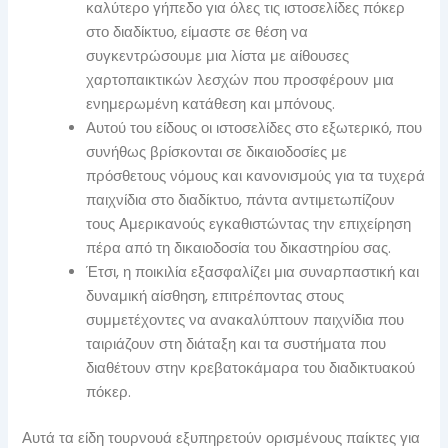
καλύτερο γήπεδο για όλες τις ιστοσελίδες πόκερ
στο διαδίκτυο, είμαστε σε θέση να
συγκεντρώσουμε μια λίστα με αίθουσες
χαρτοπαικτικών λεσχών που προσφέρουν μια
ενημερωμένη κατάθεση και μπόνους.
Αυτού του είδους οι ιστοσελίδες στο εξωτερικό, που
συνήθως βρίσκονται σε δικαιοδοσίες με
πρόσθετους νόμους και κανονισμούς για τα τυχερά
παιχνίδια στο διαδίκτυο, πάντα αντιμετωπίζουν
τους Αμερικανούς εγκαθιστώντας την επιχείρηση
πέρα ​​από τη δικαιοδοσία του δικαστηρίου σας.
Έτσι, η ποικιλία εξασφαλίζει μια συναρπαστική και
δυναμική αίσθηση, επιτρέποντας στους
συμμετέχοντες να ανακαλύπτουν παιχνίδια που
ταιριάζουν στη διάταξη και τα συστήματα που
διαθέτουν στην κρεβατοκάμαρα του διαδικτυακού
πόκερ.
Αυτά τα είδη τουρνουά εξυπηρετούν ορισμένους παίκτες για