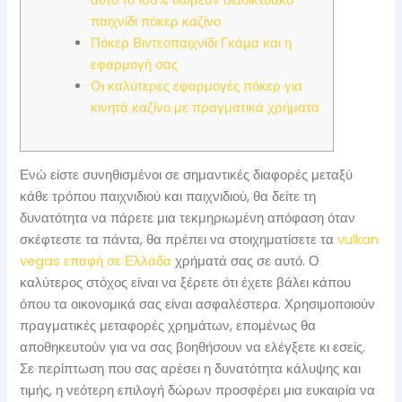
αυτό το 100% δωρεάν διαδικτυακό
παιχνίδι πόκερ καζίνο
Πόκερ Βιντεοπαιχνίδι Γκάμα και η
εφαρμογή σας
Οι καλύτερες εφαρμογές πόκερ για
κινητά καζίνο με πραγματικά χρήματα
Ενώ είστε συνηθισμένοι σε σημαντικές διαφορές μεταξύ
κάθε τρόπου παιχνιδιού και παιχνιδιού, θα δείτε τη
δυνατότητα να πάρετε μια τεκμηριωμένη απόφαση όταν
σκέφτεστε τα πάντα, θα πρέπει να στοιχηματίσετε τα
vulkan
vegas επαφή σε Ελλάδα
χρήματά σας σε αυτό. Ο
καλύτερος στόχος είναι να ξέρετε ότι έχετε βάλει κάπου
όπου τα οικονομικά σας είναι ασφαλέστερα.
Χρησιμοποιούν
πραγματικές μεταφορές χρημάτων, επομένως θα
αποθηκευτούν για να σας βοηθήσουν να ελέγξετε κι εσείς.
Σε περίπτωση που σας αρέσει η δυνατότητα κάλυψης και
τιμής, η νεότερη επιλογή δώρων προσφέρει μια ευκαιρία να