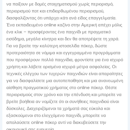
να παίξουν με δομές στοιχηματισμού χωρίς περιορισμό,
περιορισμού ποτ και επιδιορθωμένου περιορισμού,
διασφαλίζοντας ότι υπάρχει κάτι ανά είδος επαγγελματία.
Ένα εκπαιδευμένο online καζίνο στην Αμερική απέχει μόλις
ένα κλικ – προσφέροντας ένα παιχνίδι με πραγματικό
εισόδημα, μεγάλα κίνητρα και δεν θα αποτρέψετε τη χαρά.
Για να βρείτε την καλύτερη ιστοσελίδα πόκερ, δώστε
προτεραιότητα σε νόμιμα και εγγεγραμμένα προγράμματα
που προσφέρουν πολλά παιχνίδια, φροντίστε για ένα ισχυρό
χρήστη και λάβετε ορισμένα ισχυρά μέτρα ασφαλείας. Οι
τεχνικές ελέγχου των τυχερών παιχνιδιών είναι απαραίτητες
για να διασφαλίσετε μια αυτοπεποίθηση και μια ανανεωμένη
αίσθηση πραγματικού χρήματος στο online πόκερ. Θέστε
περιορισμούς στον χρόνο και την επένδυση και μπορείτε να
βρείτε βοήθεια αν νομίζετε ότι οι συνήθειες παιχνιδιού είναι
δύσκολες. Διαχειριζόμενοι τα χρήματά σας εύκολα και
εξασκούμενοι στο ελεγχόμενο παιχνίδι, μπορείτε να
απολαύσετε online πόκερ αντί να διακυβεύσετε την
οικονομική σας ευημερία.