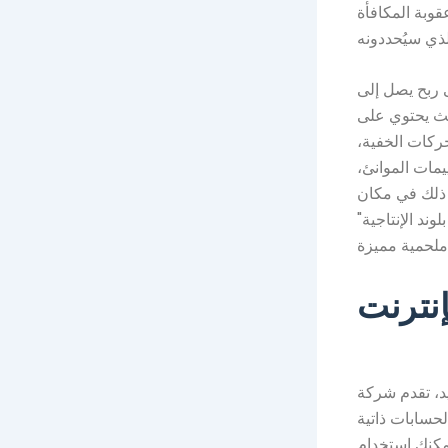
قوبة المكافأة
 ربح يصل إلى
حيث يحتوي على
ركات الخفية،
يمات الموانئ،
ل ذلك في مكان
ند الإنتاجية"
إنترنت
 شركة Broker Jane Blond Efficiency
سترليني. تتيح لك الحسابات ذاتية
يمكنك استخدام