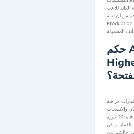
قدم التصميمات
ب ذوقك. ونظرًا لعدم وجود شروط تثبيت، يُمكن
Broker Jane Blonde
Production تُلعب عبر الإنترنت، إلا أن صفحاتها قد تستفيد من العديد من العروض الإضافية
حكم Agent Jane Blond Output
السيئ في هذه
فتحة؟
يارات مراهنة
مان والانسحاب
من كازينو بالي. عند النظر في خطة تايتنز الجديدة، فإن كازينوك المفضل يقدم مكافأة 100 دورة
نات القمار، ولكن
ي، فالكثير من