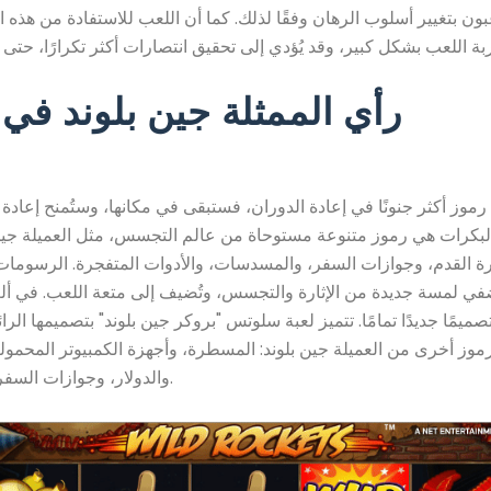
عبون بتغيير أسلوب الرهان وفقًا لذلك. كما أن اللعب للاستفادة من هذه ا
رأي الممثلة جين بلوند في ا
موز أكثر جنونًا في إعادة الدوران، فستبقى في مكانها، وستُمنح إعادة 
لبكرات هي رموز متنوعة مستوحاة من عالم التجسس، مثل العميلة جين 
 القدم، وجوازات السفر، والمسدسات، والأدوات المتفجرة. الرسومات 
ضفي لمسة جديدة من الإثارة والتجسس، وتُضيف إلى متعة اللعب. في أ
صميمًا جديدًا تمامًا. تتميز لعبة سلوتس "بروكر جين بلوند" بتصميمها الرائع
موز أخرى من العميلة جين بلوند: المسطرة، وأجهزة الكمبيوتر المحمول
والدولار، وجوازات السفر، وحقائب اليد.