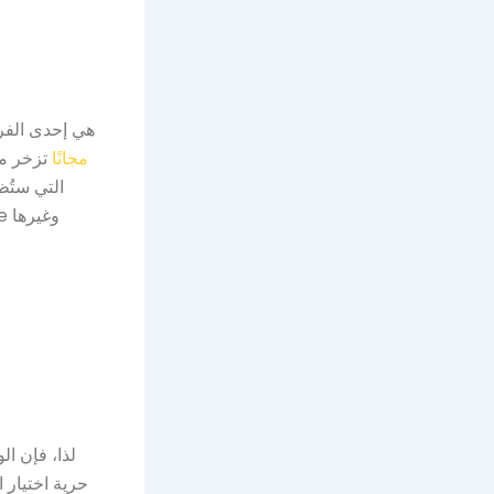
tormcraft Studios
تطبيق tusk casino مجانًا
تزخر مح
ond Efficiency
لذا، فإن ال
حرية اختيار ا