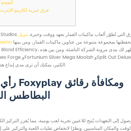
الفتحة؟
فرق خيرية لكازينو الإنترنت
S هي إحدى الفرق التي تُطوّر ألعاب ماكينات القمار بجهد ووقت وخبرة.
تنزيل
فظتها بمجموعة متنوعة من عناوين ماكينات القمار، ومن بينها
Agent Jane Bl، التي ستُظهر لك مدى مرونة الشركة الناشئة.
ومن بين هذه
الكثير، يمكنك أن ترى مدى إبداع هذا التاجر الجديد.
رأي كازينو ay
البطاطس الم
وصول إلى التعهدات يُتيح للاعبين تجربة لعب يومية، مما يُعزز التركيز الك
لوقت والمكان المناسبين. ونظرًا لانخفاض تقلبات اللعبة والتركيز على إ