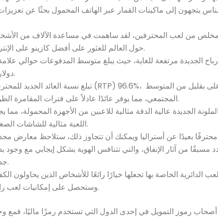
مخلص من لعب المحترفين، لقد ساهمت في مساعدة الآلاف من الأشخ
حول العالم للعثور على أفضل كازينو على الإنترنت.
دولارات.
تبلغ نسبة العائد الجديد للمحترفين (RTP) 96.6%، وهي أعلى بقليل من ال
المجتمعي، مما يوفر عائدًا عادلاً على فترات المقامرة الطويلة.
لملونة الجديدة عالية الدقة مثالية للاعبين من الأجهزة المحمولة، مما ي
اللعبة مثالية للشاشات الصغيرة.
حترفًا بعيدًا عن أستراليا ويمكنك أن تتجاوز ذلك، ستلاحظ معارض محد
 مسبقًا من آثار الإنفاق، والتي تتنافس الهوية بشكل إيجابي مع وجود بد
جديدة.
ب الدائرية الخاصة بها تجعلها خيارًا رائعًا للأشخاص الذين يحاولون الكف
وستحصل على إمكانيات لعب رائعة.
 أصحاب رموز التمويل في إحدى الدول التي تستخدم رمزًا ماليًا، فمع و