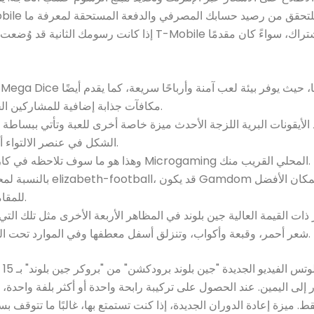
إذا كانت رسومك الثانية قد وُضعت. تعتمد أقساط T-Mobile على نوع ا
مكافآت جذابة إضافية للمشاركين الجدد.
 الأيقونات البرية اللزجة الأحدث ميزة خاصة أخرى للعبة وتأتي ببساطة ب
الشكل في عنصر الالتواء أيضًا.
وهذا هو ما سوف تلاحظه في كازينو Microgaming المحلي القريب منك.
بالنسبة لمحبي elizabeth-football، قد يكون Gamdom 
للمقامرة.
ذات القيمة العالية جين بلوند في المظاهر الأربعة الأخرى مثل تلك التي 
شعر أحمر، وقبعة وأكواب، وتنزلق أسفل معطفها وفي الموارد تحت الماء.
تتمي
 إلى اليمين. عند الحصول على تركيبة رابحة واحدة أو أكثر بلفة واحدة
قط. ميزة إعادة الدوران الجديدة، إذا كنت تستمتع بها، غالبًا ما تتوقف ب