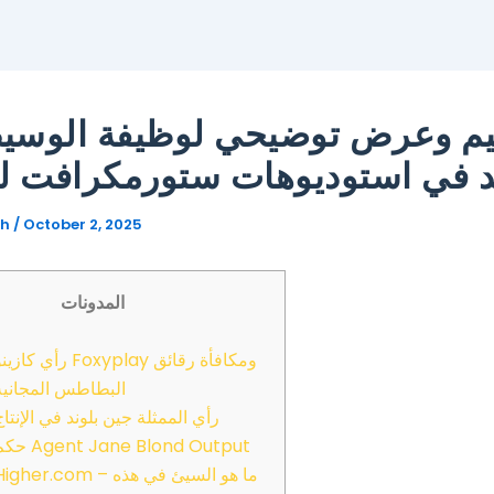
يم وعرض توضيحي لوظيفة الوسي
د في استوديوهات ستورمكرافت لل
gh
/
October 2, 2025
المدونات
رأي كازينو Foxyplay ومكافأة رقا
البطاطس المجانية
رأي الممثلة جين بلوند في الإنتاج
حكم  Jane Blond Output
Higher.com – ما هو السيئ في هذ