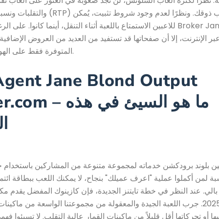
. نظرًا لكثرة ألعاب السلوتس، لن تجد صعوبة في العثور على ألعاب تُ
والتقلبات ونسبة العائد للاعب (RTP) التي تُناس
للاعبين الاستمتاع باللعبة أثناء التنقل، أينما كانوا. على الرغم من أن لعبة 
المتوفرة فقط على الهواتف المحمولة.
Higher.com – ما هو 
ال
 بلوند برودكشن خدماته لمجموعة متنوعة من المشاركين باستخدام خ
بة لمن أكملوا عملية "اعرف عميلك" بنجاح، لا يمكنك اللعب ببطاقة ائت
مجانية لعام 2025. جرب اللعبة الجيدة والمعقولة من مجموعتنا الواسعة من ماكي
أو تحركاتها أقل قليلاً من ماكينات القمار عالية التقلب. لا تسيئوا فهم