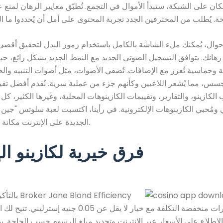
ن على الشبكة، ستبدأ الأموال في التجمع. تُطبّق معايير الرهان لمنع ع
وال، يُمكنك ملء الشاشة بالكامل باستخدام رموز البدل لتحقيق أقصى
 رهانك. يتوافق التسجيل الصوتي الجديد مع النمط الجديد بشكل رائع، 
وحماسية تُعزز مع الإضافات. تُضفي الأصوات، مثل أصوات التنبيه والح
جسس، مما يُشعر اللاعبين وكأنهم جزء من عملية سرية. نُقدم أفضل تقي
 الكازينو، والتقارير، وتقييمات الكازينوهات المحلية، وغيرها الكثير، ك
 ومُحبي الكازينوهات الإلكترونية. في رأينا، اكتسبت لعبة سلوتس "جين بلو
الجديدة على الإنترنت مكانة ملحمية مميزة.
فرق خيرية لكازينو ال
بالتأكيد، تقدم
أيضًا دورات منخفضة التكلفة مع خيار لا يقل عن 0.05 جنيه إ
الاطلاع على الأسعار عبر الإنترنت وتحديد مبلغ الرسوم حسب الحاجة. 