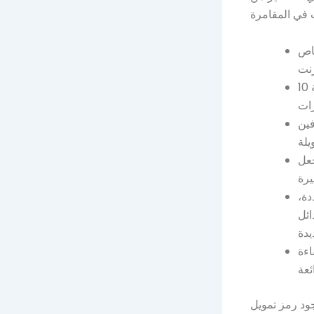
اص
كما أن الأرباح الجديدة مرتفعة للغاية، حيث يبلغ متوسط ​​المدفوعات حوالي علامة 10
متوسط ​​
جعل
دة،
ائل
اءة
جود رمز تمويل