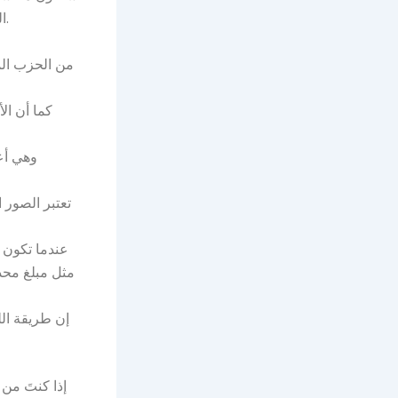
الناس يتجهون إلى ماكينات القمار عبر الهاتف المحمول بحثًا عن تعزيزات في المقامرة.
من الحزب ال
تعتبر الصور ا
عندما تكون م
مثل مبلغ محدد
إن طريقة اللع
إذا كنتَ من