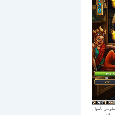
ن، ويُقدم مجموعة تضم أكثر من 8,100,000 لعبة سلوتس بأموال