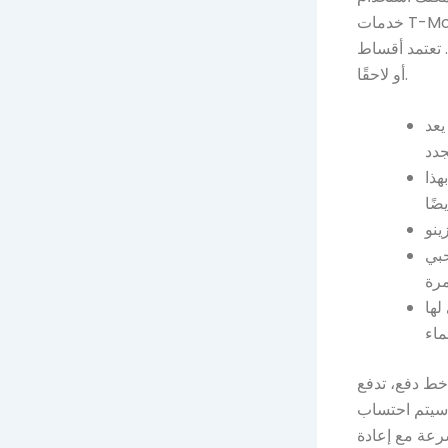
خدمات T-Mobile عبر الإنترنت للتحقق من رصيد حسابك المصرفي والدفعة المستحقة لمعرفة ما
لاشتراك، سواءً كان مقدمًا
أو لاحقًا.
يعد Mega Dice بديلاً رائعًا، حيث يوفر بيئة لعب آمنة وأرباحًا سريعة، كما يقدم أيضًا
هذا
هو المكان الأفضل
لها
ز لعبة سلوتس الفيديو الجديدة "جين بلوند برودكشن" من "بروكر جين بلوند" بـ 15 خط دفع، تدفع
، سيتم احتساب
سرعة مع إعادة