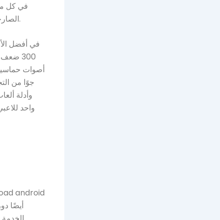
في كل مكا
الصارخة. يُطلب من المحترفين الجدد تجربة المحتوى على أمل أن يُحددوا ما الذي سيُحددونه.
في أفضل الأح
300 ضعف
أصوات حماسية 
جوًا من الت
وأدلة ألعاب
واحد للاعبي
الخدمة 