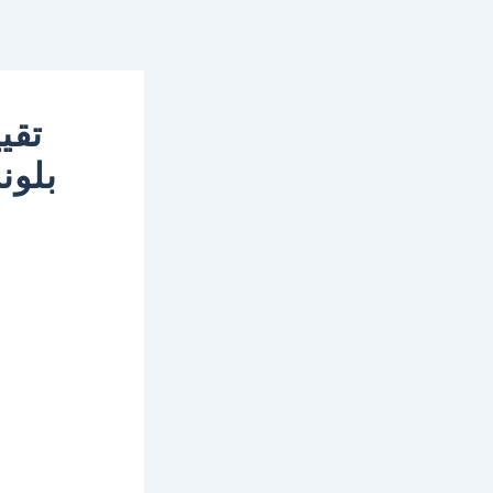
تقي
بلون