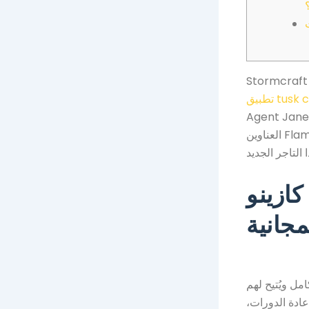
العناوين Flames Forge وFortunium Silver Mega Moolah وSplit Out Deluxe وغيرها
Foxypl ومكافأة رقائق
جانية
امل ويُتيح لهم
عادة الدورات،