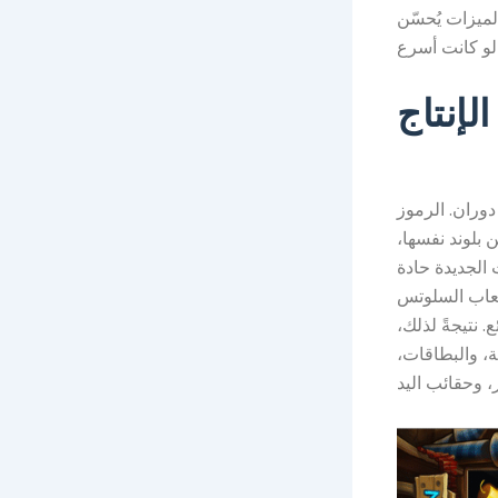
لميزات يُحسّن
لإنتاج
دوران. الرموز
بلوند نفسها،
الجديدة حادة
لعاب السلوتس
. نتيجةً لذلك،
ة، والبطاقات،