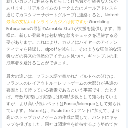
新しいカジノに利益をもたらして打ち負かす確実な方法が
あります。リアルタイムのトークまたはメールアドレスを
通じてカスタマーサポートグループに連絡すると、Netent
最高の支払いオンラインカジノは何ですか
Gambling
Enterprisesの最新のAmable Staffが支援を提供します。同
様に、新しい登録者は包括的な顧客チェックを理解する必
要があります。これにより、カジノはバイヤーのアイデン
ティティを確認し、Ripoffを減らし、そのような狂信的な演
奏などの将来の偶然のアイテムを見つけ、ギャンブルの未
成年者を避けることができます。
最大の違いは、フランス語で書かれたビルドへの賭けは、
フランスのレイアウトルーレットゲームの大部分が共通の
要因として持っている要素であるという事実です。たとえ
ば、奇数/実際には実際には影響/少数として知られていま
すが、より高い/低いベットはPasse/Manqueとして知られ
ています。 Netentは、Rouletteバリアントに加えて、より
高いストップカジノゲームの作成に関して、バンドにキャ
ップを投げました。同社は関連性を維持するよう努めてお