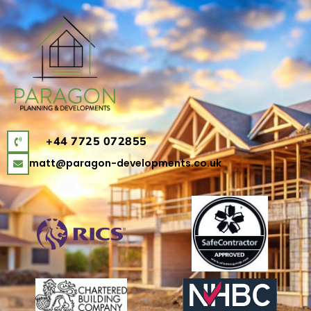
+44 7725 072855
matt@paragon-developments.co.uk