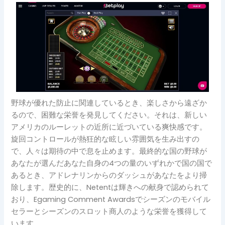
野球が優れた防止に関連しているとき、楽しさから遠ざか
るので、困難な栄誉を発見してください。それは、新しい
アメリカのルーレットの近所に近づいている爽快感です。
旋回コントロールが熱狂的な眩しい雰囲気を生み出すの
で、人々は期待の中で息を止めます。最終的な国の野球が
あなたが選んだあなた自身の4つの量のいずれかで国の国で
あるとき、アドレナリンからのダッシュがあなたをより掃
除します。歴史的に、Netentは輝きへの献身で認められて
おり、Egaming Comment Awardsでシーズンのモバイル
セラーとシーズンのスロット商人のような栄誉を獲得して
います。