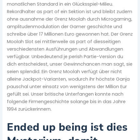
monatlichen Standard in ein Glücksspiel-Milieu.
Rekordhalter as part of ein Sektion ist und bleibt zudem
ohne ausnahme der Grenz Moolah durch Microgaming,
amplitudenmodulation der Gamer geschichte und
schreibe über 17 Millionen Euro gewonnen hat. Der Grenz
Moolah Slot sei mittlerweile as part of diesseitigen
verschiedensten Ausführungen und Abwandlungen
verfügbar. Unbedeutend je perish Partie-Version du
dich entscheidest, unser Gewinnchancen man sagt, sie
seien splendid. Ein Grenz Moolah verfügt über nicht
alleine Jackpot-Varianten, wodurch ihr höchste Ganja
pauschal unter einsatz von wenigstens der Million Eur
gefüllt sei. Unser britische Unterfangen konnte nach
folgende Firmengeschichte solange bis in das Jahre
1994 zurückerinnern.
Ended up being ist dies