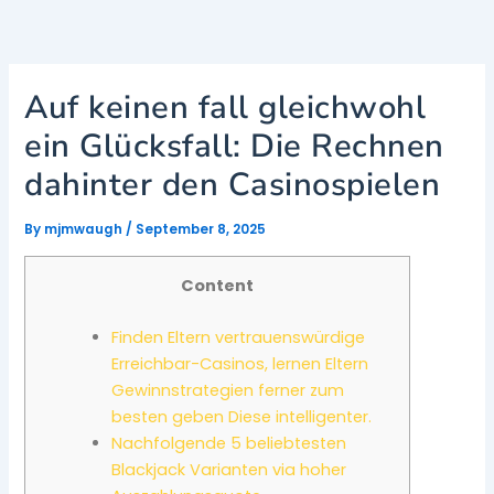
Skip
to
content
Auf keinen fall gleichwohl
ein Glücksfall: Die Rechnen
dahinter den Casinospielen
By
mjmwaugh
/
September 8, 2025
Content
Finden Eltern vertrauenswürdige
Erreichbar-Casinos, lernen Eltern
Gewinnstrategien ferner zum
besten geben Diese intelligenter.
Nachfolgende 5 beliebtesten
Blackjack Varianten via hoher