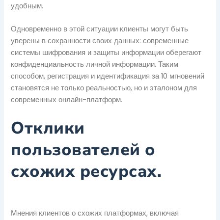
удобным.
Одновременно в этой ситуации клиенты могут быть
уверены в сохранности своих данных: современные
системы шифрования и защиты информации оберегают
конфиденциальность личной информации. Таким
способом, регистрация и идентификация за 10 мгновений
становятся не только реальностью, но и эталоном для
современных онлайн-платформ.
Отклики
пользователей о
схожих ресурсах.
Мнения клиентов о схожих платформах, включая