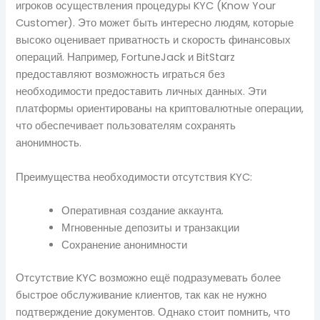
игроков осуществления процедуры KYC (Know Your
Customer). Это может быть интересно людям, которые
высоко оценивает приватность и скорость финансовых
операций. Например, FortuneJack и BitStarz
предоставляют возможность играться без
необходимости предоставить личных данных. Эти
платформы ориентированы на криптовалютные операции,
что обеспечивает пользователям сохранять
анонимность.
Преимущества необходимости отсутствия KYC:
Оперативная создание аккаунта.
Мгновенные депозиты и транзакции
Сохранение анонимности
Отсутствие KYC возможно ещё подразумевать более
быстрое обслуживание клиентов, так как не нужно
подтверждение документов. Однако стоит помнить, что