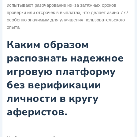
испытывают разочарование из-за затяжных сроков
проверки или отсрочек в выплатах, что делает азино 777
особенно значимым для улучшения пользовательского
опыта.
Каким образом
распознать надежное
игровую платформу
без верификации
личности в кругу
аферистов.