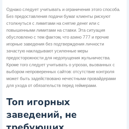
Однако следует учитывать и ограничения этого способа.
Без предоставления подачи бумаг клиенты рискуют
столкнуться с лимитами на снятие денег или с
повышенными лимитами на ставки. Эта ситуация
обусловлено с тем фактом, что азино 777 и прочие
игорные заведения без подтверждения личности
зачастую накладывают усиленные меры
предосторожности для недопущения жульничества.
Кроме того следует учитывать о угрозах, вызванных с
выбором непроверенных сайтов: отсутствие контроля
может быть задействовано нечестными провайдерами
для ухода от обязательств перед геймерами.
Топ игорных
заведений, не
требующих