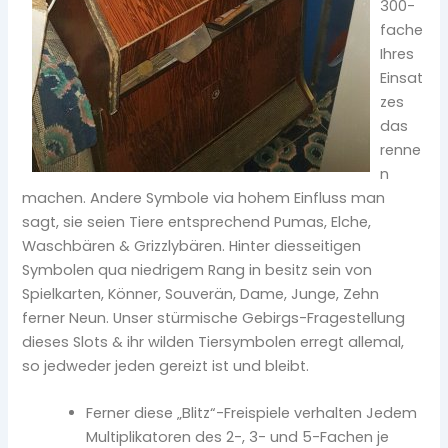
300-
fache
Ihres
Einsat
zes
das
renne
n
machen. Andere Symbole via hohem Einfluss man
sagt, sie seien Tiere entsprechend Pumas, Elche,
Waschbären & Grizzlybären. Hinter diesseitigen
Symbolen qua niedrigem Rang in besitz sein von
Spielkarten, Könner, Souverän, Dame, Junge, Zehn
ferner Neun. Unser stürmische Gebirgs-Fragestellung
dieses Slots & ihr wilden Tiersymbolen erregt allemal,
so jedweder jeden gereizt ist und bleibt.
Ferner diese „Blitz“-Freispiele verhalten Jedem
Multiplikatoren des 2-, 3- und 5-Fachen je