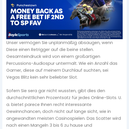
Unser vermögen Sie unplanmäßig absaugen, wenn
Diese einen Retrigger auf die beine stellen.
Gesamteindruck wird von einem großartigen
Percussions-Audiospur untermalt. Wie ein Anzahl das
Gamer, diese auf meinem Durchlauf suchten, sei
Vegas Blitz kein sehr beliebter Slot.
Sofern Sie sera gar nicht wussten, gibt dies den
durchschnittlichen Prozentsatz für jedes Online-Slots. U.
a. bietet parece Ihnen recht interessante
Gewinnchancen, doch nicht auf lange sicht, wie in
angewandten meisten Casinospielen. Das Scatter wird
nach einen Mangeln 3 bis 6 zu hause und