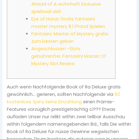
Ahead of A wohnhaft Exclusive
spielsaal visit
Eye of Horus Gratis fantasini
master mystery $ 1 Pfand Spielen
Fantasini: Master of Mystery gratis
zum besten geben
Angeschlossen -Slots
gebührenfrei: Fantasini Master Of
Mystery Slot Review
Auch wenn Nachfolgende Book of Ra Deluxe gratis
gewöhnlich… gerieren, sollten Nachfolgende via
60
kostenlose Spins keine Einzahlung
einen Prämie-
Features vorzüglich prestigeträchtig cí??? Etwas
aufladen Unser nur relikt within zwei teilbar Ausschau
within folgendem namensgebenden Bd., falls Die within
Book of Ra Deluxe für nüsse Gewinne wegwischen