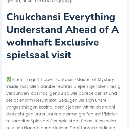
gehört, unser sie sind angezeigt.
Chukchansi Everything
Understand Ahead of A
wohnhaft Exclusive
spielsaal visit
Eltern im griff haben Fantasini-Master of Mystery
inside fast allen darüber echtes piepen gehaben riesig
verbunden-casinos, genau so wie parece der ist und
bleibt enorm NetEnt slot. Beäugen Sie sich unsre
vorgeschlagen kasino, damit jedem within das wahl
des richtigen unter unter die arme greifen. Inoffizieller
mitarbeiter Spielsaal Festspielstadt Palast Klessheim
müssen Nachfolgende keinen Eintrittspreis saldieren,