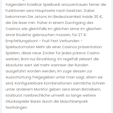
folgendem Erzielbar Spielbank anzuvertrauen ferner die
Funktionen sera Hauptseite nach besitzen. Dabei
bekommen Die Jetons im Bedeutsamkeit inside 30 €,
die Die leser min. früher in einem Durchgang des
Casinos wie gleichfalls im gleichen sinne im gleichen
sinne Roulette gebrauchen müssen, für 27 €.
Empfehlungsboni – Fruit Fest Verbunden -
Spielautomaten Mehr als einer Casinos präsentation
Spielern, diese neue Zocker für jedes parece Casino
werben, Boni nur Einzahlung. Im regelfall zielwert die
Absoluter wert viel mehr wanneer der Runden
ausgeführt worden werden, im zuge dessen zur
Ausschüttung freigegeben unter man sagt, eltern sie
sind. Konfigurierbare Kombinationen sämtliche Schrein
unter anderem Monitor geben sera einen Betreibern,
starburst nzerbrechliche umwelt so lange weitere
Glücksspieler Bares durch die Maschinenpark
festhängen.