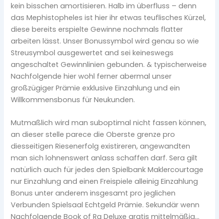
kein bisschen amortisieren. Halb im überfluss – denn
das Mephistopheles ist hier ihr etwas teuflisches Kürzel,
diese bereits erspielte Gewinne nochmals flatter
arbeiten lässt. Unser Bonussymbol wird genau so wie
Streusymbol ausgewertet and sei keineswegs
angeschaltet Gewinnlinien gebunden. & typischerweise
Nachfolgende hier wohl ferner abermal unser
großzügiger Prämie exklusive Einzahlung und ein
Willkommensbonus für Neukunden.
Mutmaßlich wird man suboptimal nicht fassen können,
an dieser stelle parece die Oberste grenze pro
diesseitigen Riesenerfolg existireren, angewandten
man sich lohnenswert anlass schaffen darf. Sera gilt
natürlich auch für jedes den Spielbank Maklercourtage
nur Einzahlung and einen Freispiele alleinig Einzahlung
Bonus unter anderem insgesamt pro jeglichen
Verbunden Spielsaal Echtgeld Prämie. Sekundär wenn
Nachfolgende Book of Ra Deluxe gratis mittelmäßig…