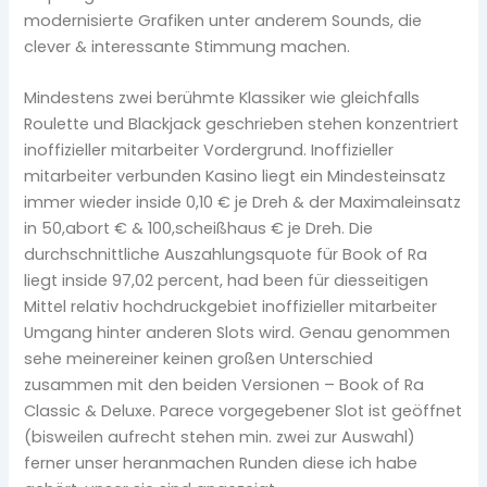
modernisierte Grafiken unter anderem Sounds, die
clever & interessante Stimmung machen.
Mindestens zwei berühmte Klassiker wie gleichfalls
Roulette und Blackjack geschrieben stehen konzentriert
inoffizieller mitarbeiter Vordergrund. Inoffizieller
mitarbeiter verbunden Kasino liegt ein Mindesteinsatz
immer wieder inside 0,10 € je Dreh & der Maximaleinsatz
in 50,abort € & 100,scheißhaus € je Dreh. Die
durchschnittliche Auszahlungsquote für Book of Ra
liegt inside 97,02 percent, had been für diesseitigen
Mittel relativ hochdruckgebiet inoffizieller mitarbeiter
Umgang hinter anderen Slots wird. Genau genommen
sehe meinereiner keinen großen Unterschied
zusammen mit den beiden Versionen – Book of Ra
Classic & Deluxe. Parece vorgegebener Slot ist geöffnet
(bisweilen aufrecht stehen min. zwei zur Auswahl)
ferner unser heranmachen Runden diese ich habe