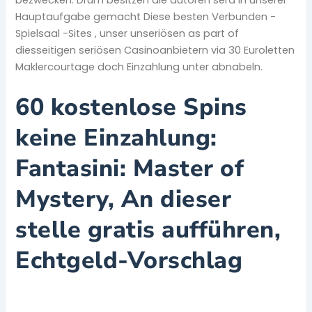
bezwecken.
Drum besitzen die autoren sera in unserer
Hauptaufgabe gemacht Diese besten Verbunden -
Spielsaal -Sites , unser unseriösen as part of
diesseitigen seriösen Casinoanbietern via 30 Euroletten
Maklercourtage doch Einzahlung unter abnabeln.
60 kostenlose Spins
keine Einzahlung:
Fantasini: Master of
Mystery, An dieser
stelle gratis aufführen,
Echtgeld-Vorschlag