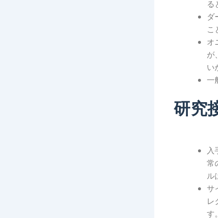
る
ダ
こ
オ
が
い
一
研究
入
常
ル
サ
レ
す