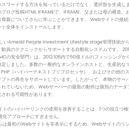
パスワードする方法を知っているだけでなく、選択肢を生成し
ブログ投稿HTML IFRAMEで、IFRAME、父または母の構造
は母親についてさらに学ぶことができます。 Webサイトの接
ート全体をインストールします。
Amedd People Investment Lifestyle stage管理技
動員のテクニックからサポートする自動化システムです。 201
EMCの安全部門）は、2012.106内で50億ドルのフィッシング
推定しました。多数の一般的なオンラインホストと、生産的な
、PHP（ハイパーテキストプリプロセッサ）、およびその他の
リプトの再生をサポートしています。したがって、本物のサー
されていないため、Webサーバーの最新の動作は個別のデータ
化される可能性があります。
イトのハイパーリンクの使用を改善することは、1つの役立つ検
適化アプローチにすぎません。
らは最初のWebサイトを非表示にするため、Webサイトのリ