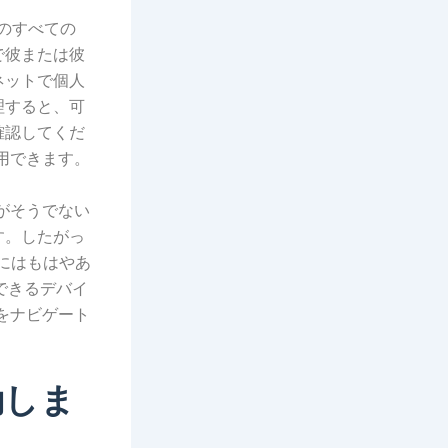
今日のすべての
で彼または彼
ネットで個人
理すると、可
確認してくだ
用できます。
がそうでない
す。したがっ
際にはもはやあ
録できるデバイ
をナビゲート
動しま