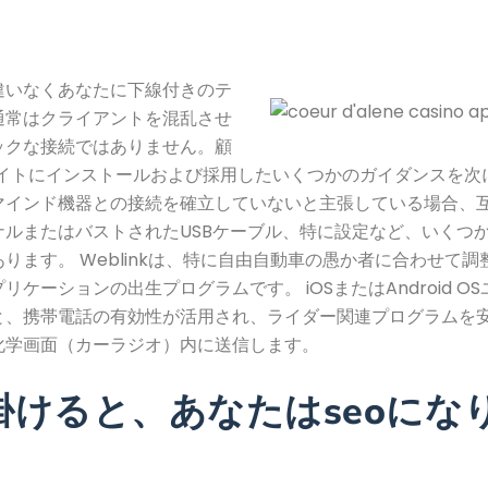
違いなくあなたに下線付きのテ
通常はクライアントを混乱させ
ックな接続ではありません。顧
サイトにインストールおよび採用したいくつかのガイダンスを次
マインド機器との接続を確立していないと主張している場合、
ナルまたはバストされたUSBケーブル、特に設定など、いくつ
ります。 Weblinkは、特に自由自動車の愚か者に合わせて
リケーションの出生プログラムです。 iOSまたはAndroid O
と、携帯電話の有効性が活用され、ライダー関連プログラムを
化学画面（カーラジオ）内に送信します。
掛けると、あなたはseoにな