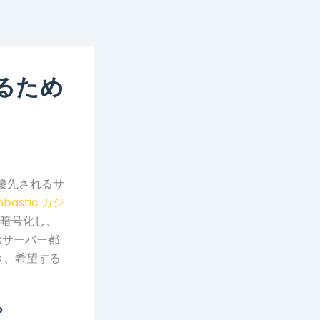
るため
の優先されるサ
bastic カジ
を暗号化し、
のサーバー都
き、希望する