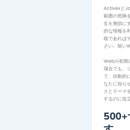
Activex
範囲の危険
女を無効に
的な情報を
能であれば
さい。暗い
Webの初
場合でも、
て、自動的に
なたに知らせ
スとテーマ
するのに役
50
す