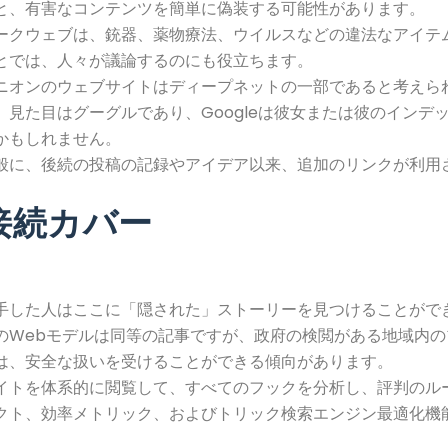
と、有害なコンテンツを簡単に偽装する可能性があります。
ークウェブは、銃器、薬物療法、ウイルスなどの違法なアイテ
とでは、人々が議論するのにも役立ちます。
ニオンのウェブサイトはディープネットの一部であると考えら
、見た目はグーグルであり、Googleは彼女または彼のインデ
かもしれません。
般に、後続の投稿の記録やアイデア以来、追加のリンクが利用
接続カバー
手した人はここに「隠された」ストーリーを見つけることがで
のWebモデルは同等の記事ですが、政府の検閲がある地域内の
は、安全な扱いを受けることができる傾向があります。
イトを体系的に閲覧して、すべてのフックを分析し、評判のル
クト、効率メトリック、およびトリック検索エンジン最適化機
。