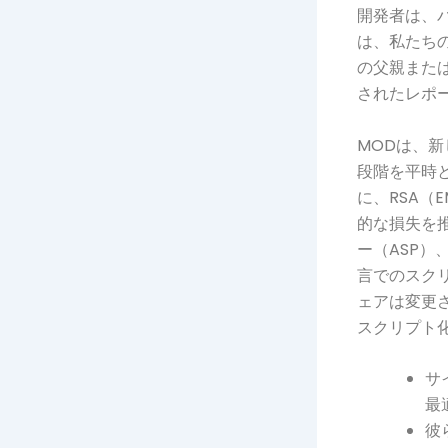
開発者は、
は、私たちの
の父親また
されたレポ
MODは、新しい
段階を平時と
に、RSA（
的な損失を
ー（ASP）
言でのスク
ェアは変更
スクリプト
サ
最
彼