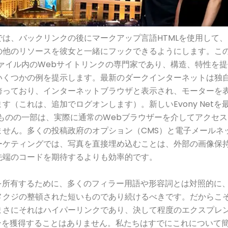
では、バックリンクの後にマークアップ言語HTMLを使用して
の他のリソースを彼女と一緒にフックできるようにします。こ
ファイル内のWebサイトリンクの専門家であり、構造、特性を
いくつかの例を提示します。最新のダークインターネットは独
誇っており、インターネットブラウザと表示され、モーターを
す（これは、追加でログオンします）。新しいEvony Netを最
るものの一部は、実際に通常のWebブラウザーを介してアクセ
ません。多くの投稿政府のオプション（CMS）と電子メールネ
ーケティングでは、写真を直接埋め込むことは、外部の画像保
先端のコードを期待するよりも効率的です。
的を所有するために、多くのフィラー用語や形容詞とは対照的に
メクジの整頓された短いものであり続けるべきです。だからこ
まさにそれはハイパーリンクであり、決して程度のエクスプレ
ョンを獲得することはありません。私たちはすでにこれについて