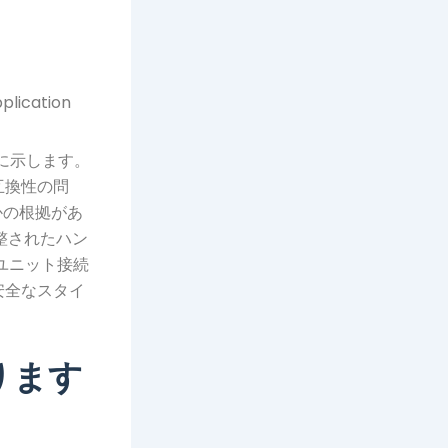
に示します。
互換性の問
かの根拠があ
調整されたハン
Sユニット接続
安全なスタイ
ります