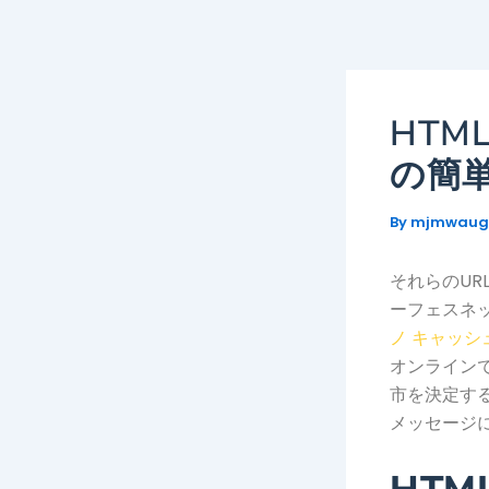
Skip
to
content
HT
の簡
By
mjmwau
それらのUR
ーフェスネ
ノ キャッシ
オンライン
市を決定す
メッセージ