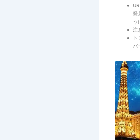
U
発
う
注
ト
バ