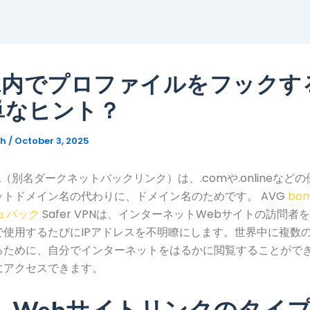
ML内でプロファイルをフックす
単なヒント？
gh
/
October 3, 2025
L（別名ダークネットバックリンク）は、.comや.onlineなど
ットドメイン名の代わりに、ドメイン名のためです。
AVG
bom
ュバック
Safer VPNは、インターネットWebサイトの訪問者
で使用するたびにIPアドレスを不明瞭にします。世界中に複数
るために、自分でインターネットをはるかに閲覧することがで
にアクセスできます。