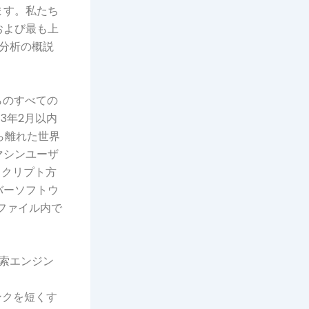
ます。私たち
、および最も上
続分析の概説
術からのすべての
3年2月以内
から離れた世界
マシンユーザ
スクリプト方
バーソフトウ
ファイル内で
索エンジン
ンクを短くす