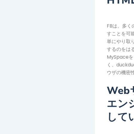
HTM
FBは、多
すことを可
単にやり取り
するのをは
MySpac
く、duck
ウザの機密
We
エン
して