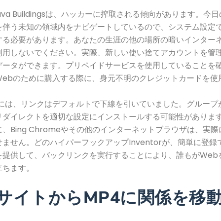
とJava Buildingsは、ハッカーに搾取される傾向があります。
を伴う未知の領域内をナビゲートしているので、システム設定
する必要があります。あなたの生涯の他の場所の暗いインター
利用しないでください。実際、新しい使い捨てアカウントを管
データができます。プリペイドサービスを使用していることを
Webのために購入する際に、身元不明のクレジットカードを使
期には、リンクはデフォルトで下線を引いていました。グループ
リダイレクトを適切な設定にインストールする可能性がありま
、Bing Chromeやその他のインターネットブラウザは、実
ません。どのハイパーフックアップInventorが、簡単に登
を提供して、バックリンクを実行することにより、誰もがWeb
立ちます。
0+サイトからMP4に関係を移