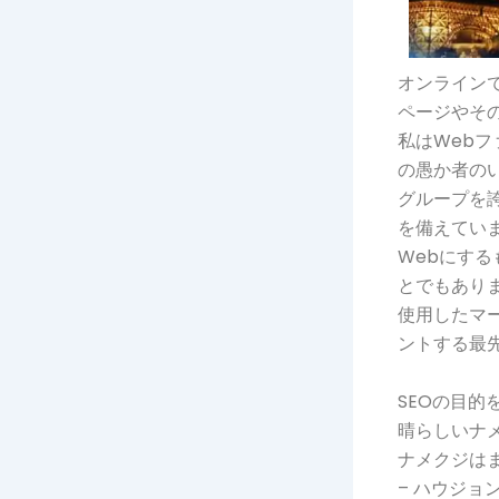
オンライン
ページやそ
私はWeb
の愚か者の
グループを
を備えていま
Webにす
とでもあり
使用したマ
ントする最
SEOの目
晴らしいナ
ナメクジは
– ハウジ