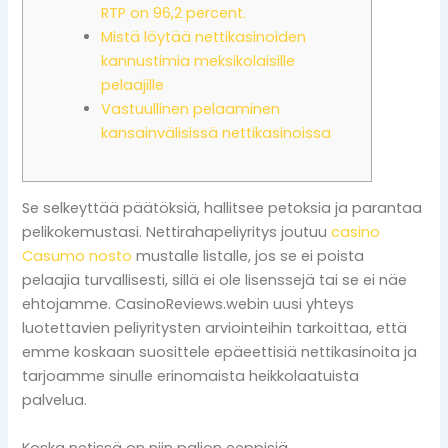
RTP on 96,2 percent.
Mistä löytää nettikasinoiden
kannustimia meksikolaisille
pelaajille
Vastuullinen pelaaminen
kansainvälisissä nettikasinoissa
Se selkeyttää päätöksiä, hallitsee petoksia ja parantaa
pelikokemustasi. Nettirahapeliyritys joutuu
casino
Casumo nosto
mustalle listalle, jos se ei poista
pelaajia turvallisesti, sillä ei ole lisenssejä tai se ei näe
ehtojamme.
CasinoReviews.webin uusi yhteys
luotettavien peliyritysten arviointeihin tarkoittaa, että
emme koskaan suosittele epäeettisiä nettikasinoita ja
tarjoamme sinulle erinomaista heikkolaatuista
palvelua.
Koska netissä on niin paljon eeppisiä