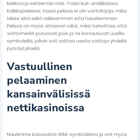
kiekkoa ja seitsemän riviä. Toisin kuin antiikkisissa
kolikkopeleissä, tässä pelissä ei ole voittolinjoja, mikä
tekee siitä sekä vaikeamman että hauskemman.
Pelissä on myös virtaavat rullat, mikä tarkoittaa, että
voittomerkit putoavat pois ja ne korvautuvat uusilla
symboleilla, jolloin voit voittaa useita voittoja yhdellä
pyöräytyksellä.
Vastuullinen
pelaaminen
kansainvälisissä
nettikasinoissa
Nautimme kasvavista Wild-symboleista ja voit myös