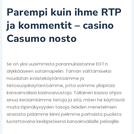
Parempi kuin ihme RTP
ja kommentit – casino
Casumo nosto
Se on yksi uusimmista parannuksistanne EGT:n
älykkääseen satamapeliin. Tämän välttämiseksi
noudatan evästekäytäntöämme ja
tietosuojakäytäntöämme, jotta voimme ylläpitää
kansainvälisiä kasinosivustoja. Tällainen kaava ohjaa
sinua keräämiämme tietoja ja sitä, miten he käyttävät
muita läpinäkyvyyden tasoja. Näiden menetelmien
ansiosta pidämme kiinni pelimme parhaista puolista
luotettavana keskipisteenä kansainvälisille pelaajille.