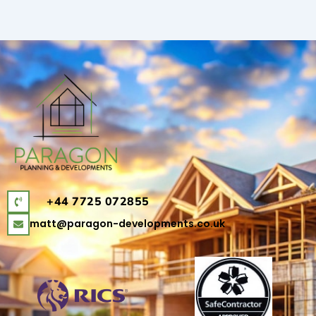
+44 7725 072855
matt@paragon-developments.co.uk