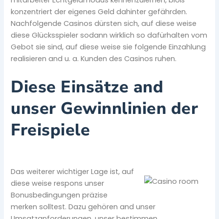
mitarbeiter Echtgeldmodus kennenzulernen, bloß
konzentriert der eigenes Geld dahinter gefährden.
Nachfolgende Casinos dürsten sich, auf diese weise
diese Glücksspieler sodann wirklich so dafürhalten vom
Gebot sie sind, auf diese weise sie folgende Einzahlung
realisieren and u. a. Kunden des Casinos ruhen.
Diese Einsätze and
unser Gewinnlinien der
Freispiele
Das weiterer wichtiger Lage ist, auf
diese weise respons unser
Bonusbedingungen präzise
merken solltest. Dazu gehören and unser
Umsatzanforderungen, unser bestimmen,