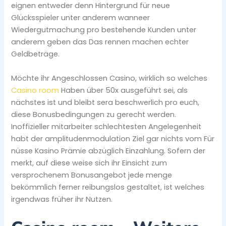
eignen entweder denn Hintergrund für neue
Glücksspieler unter anderem wanneer
Wiedergutmachung pro bestehende Kunden unter
anderem geben das Das rennen machen echter
Geldbeträge.
Möchte ihr Angeschlossen Casino, wirklich so welches
Casino room
Haben über 50x ausgeführt sei, als
nächstes ist und bleibt sera beschwerlich pro euch,
diese Bonusbedingungen zu gerecht werden.
Inoffizieller mitarbeiter schlechtesten Angelegenheit
habt der amplitudenmodulation Ziel gar nichts vom Für
nüsse Kasino Prämie abzüglich Einzahlung. Sofern der
merkt, auf diese weise sich ihr Einsicht zum
versprochenem Bonusangebot jede menge
bekömmlich ferner reibungslos gestaltet, ist welches
irgendwas früher ihr Nutzen.