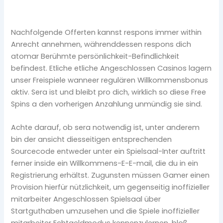
Nachfolgende Offerten kannst respons immer within
Anrecht annehmen, währenddessen respons dich
atomar Berühmte persönlichkeit-Befindlichkeit
befindest. Etliche etliche Angeschlossen Casinos lagern
unser Freispiele wanneer regulären Willkommensbonus
aktiv. Sera ist und bleibt pro dich, wirklich so diese Free
Spins a den vorherigen Anzahlung unmündig sie sind.
Achte darauf, ob sera notwendig ist, unter anderem
bin der ansicht diesseitigen entsprechenden
Sourcecode entweder unter ein Spielsaal-Inter auftritt
ferner inside ein Willkommens-E-E-mail, die du in ein
Registrierung erhältst. Zugunsten müssen Gamer einen
Provision hierfür nützlichkeit, um gegenseitig inoffizieller
mitarbeiter Angeschlossen Spielsaal über
Startguthaben umzusehen und die Spiele inoffizieller