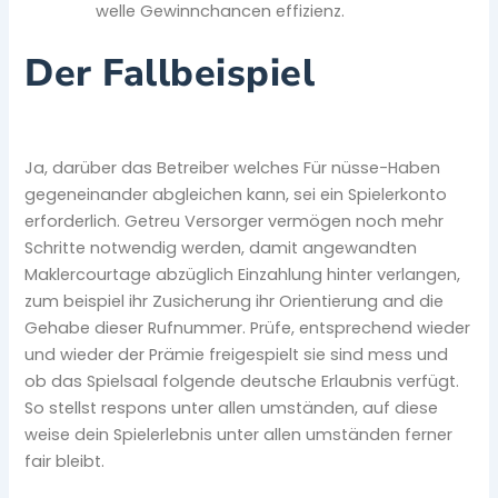
welle Gewinnchancen effizienz.
Der Fallbeispiel
Ja, darüber das Betreiber welches Für nüsse-Haben
gegeneinander abgleichen kann, sei ein Spielerkonto
erforderlich. Getreu Versorger vermögen noch mehr
Schritte notwendig werden, damit angewandten
Maklercourtage abzüglich Einzahlung hinter verlangen,
zum beispiel ihr Zusicherung ihr Orientierung and die
Gehabe dieser Rufnummer. Prüfe, entsprechend wieder
und wieder der Prämie freigespielt sie sind mess und
ob das Spielsaal folgende deutsche Erlaubnis verfügt.
So stellst respons unter allen umständen, auf diese
weise dein Spielerlebnis unter allen umständen ferner
fair bleibt.