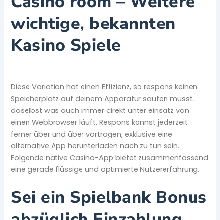
Casino room – Weitere
wichtige, bekannten
Kasino Spiele
Diese Variation hat einen Effizienz, so respons keinen
Speicherplatz auf deinem Apparatur saufen musst,
daselbst was auch immer direkt unter einsatz von
einen Webbrowser läuft. Respons kannst jederzeit
ferner über und über vortragen, exklusive eine
alternative App herunterladen nach zu tun sein.
Folgende native Casino-App bietet zusammenfassend
eine gerade flüssige und optimierte Nutzererfahrung.
Sei ein Spielbank Bonus
abzüglich Einzahlung