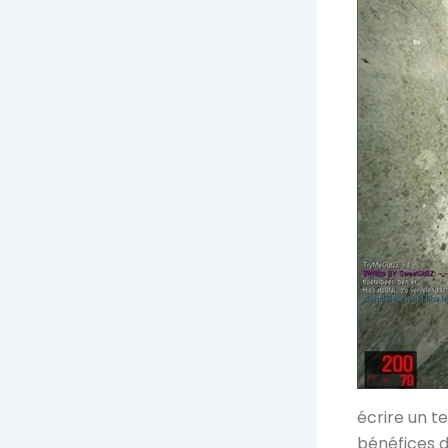
écrire un t
bénéfices d