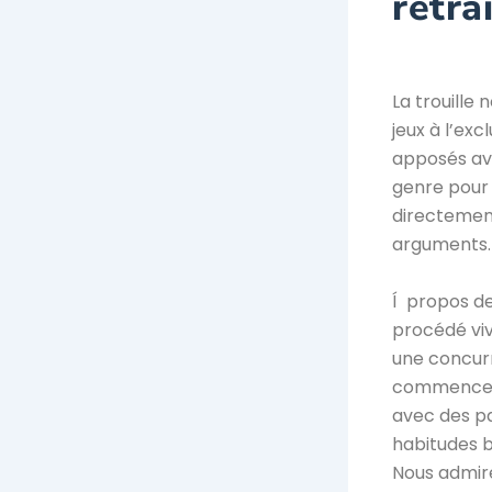
retra
La trouille
jeux à l’ex
apposés ave
genre pour
directement
arguments.
Í propos de
procédé viv
une concurre
commenceme
avec des pa
habitudes 
Nous admire