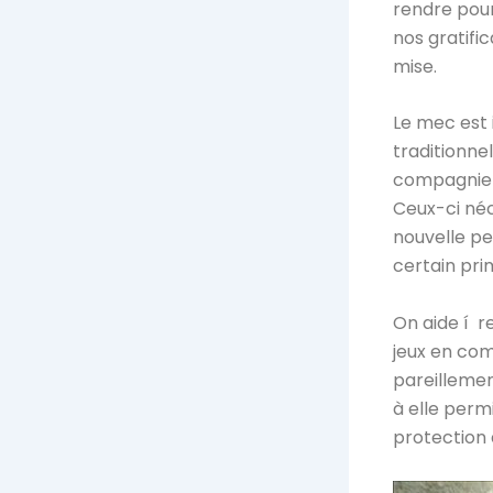
rendre pour
nos gratifi
mise.
Le mec est 
traditionne
compagnie d
Ceux-ci néce
nouvelle pe
certain pri
On aide í r
jeux en com
pareillemen
à elle perm
protection 