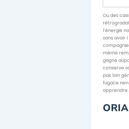
Ou des cas
rétrogradat
l’énergie n
sans avoir 
compagnie d
même rempli
gagne aupar
conserve sa
pas loin gé
fugace nenni
apprendre.
ORIA