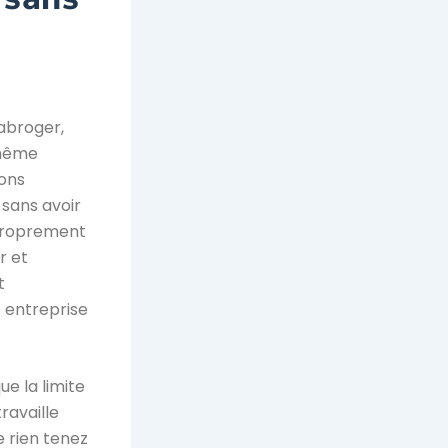
abroger,
-même
rons
 sans avoir
à proprement
r et
t
e entreprise
e la limite
ravaille
e rien tenez