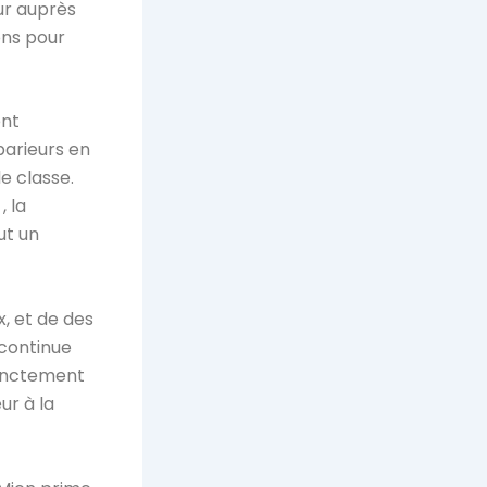
ur auprès
ons pour
ent
parieurs en
e classe.
, la
ut un
x, et de des
 continue
tinctement
ur à la