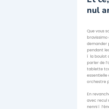
nul a
Que vous so
bravissimo 
demander p
pendant leq
í la boulot 
parler de l
tablette tca
essentielle
orchestre po
En revanche
avec recul 
nenni í l’é