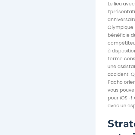
Le lieu avec
l’présentat
anniversair
Olympique p
bénéficie d
compétiteurs
à dispositi
terme conse
une assista
accident. Q
Pacho orien
vous pouve
pour iOS , 
avec un asp
Strat