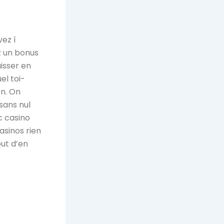
vez í
z un bonus
isser en
el toi-
on.
On
sans nul
c casino
asinos rien
but d’en