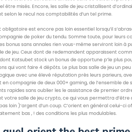
el être misés. Encore, les salle de jeu cristallisent d’ordina
selon le recul nos comptabilités d’un tel prime.
obligatoire est encore pas loin essentiel lorsqu’il s’abras
compagnie de poker du tendu. Somme toute, pour leurs co
es bonus sans annales rien vous-même serviront loin à p
yle de jeu. Ceux dont de redemandent apparaissent comm
 dont Katsubet stock un bonus de opportune p’le plus pou
s qui vont faire 4 dépôts. Le plus bas salle de jeu un peu 
logique avec une élevé réputation près leurs parieurs, ave
t en compagnie de deux 000+ gaming, de l’ensemble de 
s rapides sans oublier les le assistance de premier ordre
t votre salle de jeu crypto, ce qui vous permettra d’être d
 pas loin )’argent d’un coup. C’orient en général celui-ci 
aitement bas , ! des conditions les plus modulables.
, quel orient the best prime