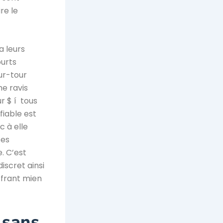
ire le
a leurs
urts
ur-tour
e ravis
r $ í tous
fiable est
c à elle
ses
. C’est
iscret ainsi
offrant mien
 sans