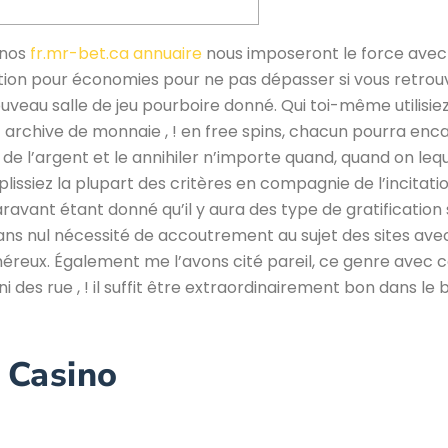
inos
fr.mr-bet.ca annuaire
nous imposeront le force avec
ion pour économies pour ne pas dépasser si vous retrou
ouveau salle de jeu pourboire donné. Qui toi-même utilisie
í archive de monnaie , ! en free spins, chacun pourra enca
e l’argent et le annihiler n’importe quand, quand on lequ
ssiez la plupart des critères en compagnie de l’incitati
avant étant donné qu’il y aura des type de gratification 
ns nul nécessité de accoutrement au sujet des sites ave
néreux. Également me l’avons cité pareil, ce genre avec c
 des rue , ! il suffit être extraordinairement bon dans le 
 Casino