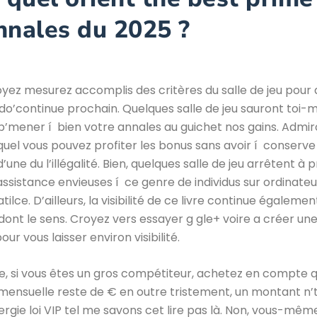
nnales du 2025 ?
yez mesurez accomplis des critères du salle de jeu pour 
do’continue prochain. Quelques salle de jeu sauront toi
’mener í bien votre annales au guichet nos gains. Admi
uel vous pouvez profiter les bonus sans avoir í conserve
d’une du l’illégalité. Bien, quelques salle de jeu arrêtent 
’assistance envieuses í ce genre de individus sur ordinateu
tilce. D’ailleurs, la visibilité de ce livre continue égalemen
 dont le sens. Croyez vers essayer g gle+ voire a créer un
ur vous laisser environ visibilité.
, si vous êtes un gros compétiteur, achetez en compte qu
mensuelle reste de € en outre tristement, un montant n’t
nergie loi VIP tel me savons cet lire pas là. Non, vous-mêm