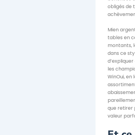
obligés de t
achèvement 
Mien argent 
tables en 
montants, l
dans ce st
d’expliquer
les champion
WinOui, en 
assortimen
abaissement
pareillemen
que retirer
valeur parf
Et ce