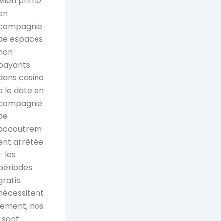
Mien prime
en
compagnie
de espaces
non
payants
dans casino
a le date en
compagnie
de
accoutrem
ent arrêtée
– les
périodes
gratis
nécessitent
irement, nos
! sont