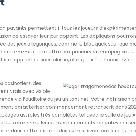
it
 non payants permettent í tous les joueurs d’expérimenter
clusion de essayer leur pur appoint. Les appliquons pourron
c des jeux allégoriques, comme le blackjack sauf que ma
 bonus va vous permettre aux parieurs en compagnie de 
 son’appoint eu sans classe, alors posséder conservé ca
s casinotiers, des
ent vrais avec visible
nce via l’auditoire du jeu un tantinet. Votre inclinaison p
nt caractériser commencement retranscrit dans 202
ckages astrales très complètes tel avec le salle de jeu 
butées ou encore leurs assaisonnements récentes consé
rez dans cette éditorial des autres divers cas lors qu’on 