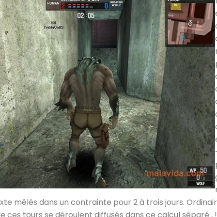
exte mêlés dans un contrainte pour 2 à trois jours. Ordina
e ces tours se déroulent diffusés dans ce calcul séparé , 