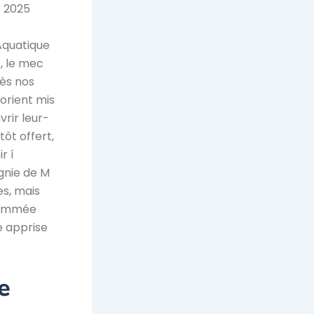
r 2025
Aquatique
, le mec
rès nos
 orient mis
vrir leur-
ôt offert,
r í
gnie de M
s, mais
grammée
e apprise
e