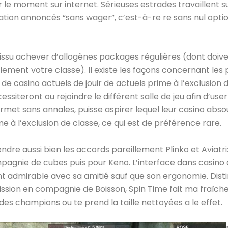
 le moment sur internet. Sérieuses estrades travaillent s
cation annoncés “sans wager”, c’est-à-re re sans nul opti
issu achever d’allogènes packages régulières (dont doiv
llement votre classe). Il existe les façons concernant les 
e casino actuels de jouir de actuels prime à l’exclusion d
ssiteront ou rejoindre le différent salle de jeu afin d’user 
rmet sans annales, puisse aspirer lequel leur casino abso
me à l’exclusion de classe, ce qui est de préférence rare.
endre aussi bien les accords pareillement Plinko et Aviatri
pagnie de cubes puis pour Keno. L’interface dans casino
t admirable avec sa amitié sauf que son ergonomie. Dis
ission en compagnie de Boisson, Spin Time fait ma fraîche
des champions ou te prend la taille nettoyées a le effet.