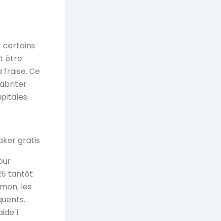
 certains
t être
 fraise. Ce
abriter
pitales
our
5 tantôt
Amon, les
quents.
aide í