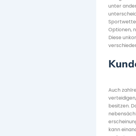
unter ande
unterschei
Sportwette
Optionen, n
Diese unkom
verschiede
Kund
Auch zahlr
verteidige
besitzen. 
nebensächli
erscheinun
kann einan