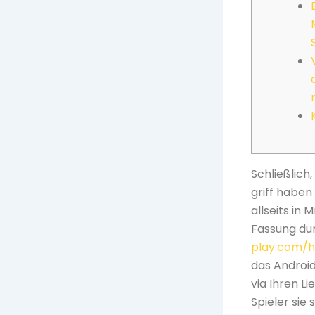
Schließlich
griff haben
allseits in
Fassung du
play.com/h
das Android
via Ihren L
Spieler sie