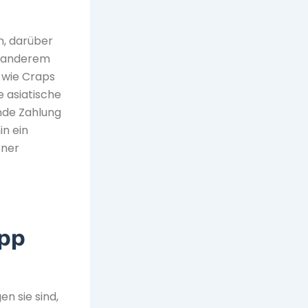
n, darüber
r anderem
 wie Craps
e asiatische
ende Zahlung
in ein
rner
App
n sie sind,