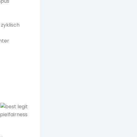
mpus
zyklisch
nter
pielfairness