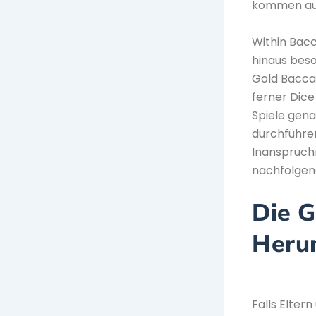
kommen au
Within Bacc
hinaus bes
Gold Bacca
ferner Dice
Spiele gena
durchführen
Inanspruch
nachfolgen
Die 
Heru
Falls Elter