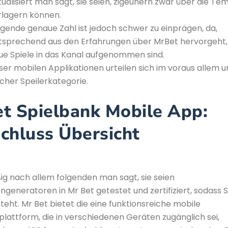
tualisiert man sagt, sie seien, zigeunern zwar über die Te
rlagern können.
lgende genaue Zahl ist jedoch schwer zu einprägen, da,
tsprechend aus den Erfahrungen über MrBet hervorgeht, 
ue Spiele in das Kanal aufgenommen sind.
ser mobilen Applikationen urteilen sich im voraus allem u
lcher Speilerkategorie.
t Spielbank Mobile App:
chluss Übersicht
g nach allem folgenden man sagt, sie seien
engeneratoren in Mr Bet getestet und zertifiziert, sodass S
teht. Mr Bet bietet die eine funktionsreiche mobile
plattform, die in verschiedenen Geräten zugänglich sei,