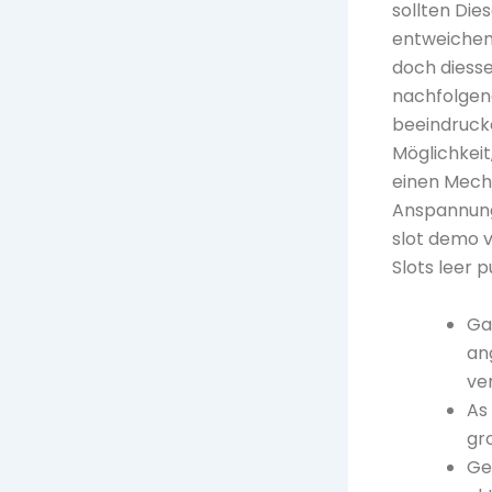
sollten Dies
entweichen 
doch diesse
nachfolgend
beeindrucke
Möglichkeit,
einen Mecha
Anspannung 
slot demo 
Slots leer 
Ga
an
ve
As
gr
Ge