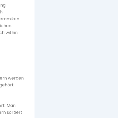
ung
ch
keramiken
iehen.
ch within
dern werden
 gehört
ört. Man
rn sortiert