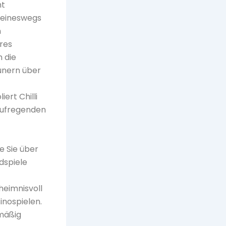
ht
 keineswegs
h
res
 die
eunern über
ert Chilli
aufregenden
e Sie über
dspiele
heimnisvoll
inospielen.
lmäßig