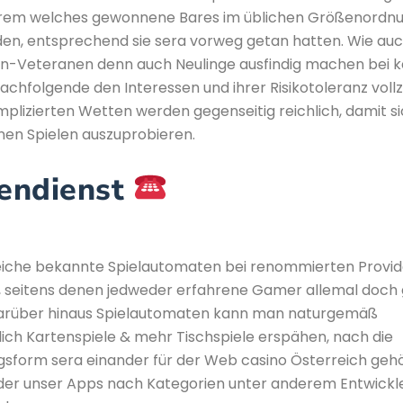
rem welches gewonnene Bares im üblichen Größenordn
den, entsprechend sie sera vorweg getan hatten. Wie au
n-Veteranen denn auch Neulinge ausfindig machen bei 
achfolgende den Interessen und ihrer Risikotoleranz vollz
plizierten Wetten werden gegenseitig reichlich, damit si
nen Spielen auszuprobieren.
endienst
eiche bekannte Spielautomaten bei renommierten Provi
n, seitens denen jedweder erfahrene Gamer allemal doch
Darüber hinaus Spielautomaten kann man naturgemäß
ch Kartenspiele & mehr Tischspiele erspähen, nach die
gsform sera einander für der Web casino Österreich geh
der unser Apps nach Kategorien unter anderem Entwickle