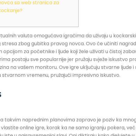
novca sa web stranica za
kockanje?
rtualnih valuta omogućava igračima da uživaju u kockars
 stresa zbog gubitka pravog novca. Ovo će učiniti nagrad
opcijom za početnike i ljude koji žele uživati ​​u čistoj zabav
rima postaju sve popularnije jer pružaju svježe iskustvo p
azina na vašem monitoru.
Ove igre uključuju stvarne ljude 
 ​​u stvarnom vremenu, pružajući impresivno iskustvo.
s
ka takvim naprednim planovima zapravo je poziv ka mno
vlastite online igre, korak ka ne samo igranju pokera, već 
 iste u najsavremenijoj slavi. Oni diktiraju kako djelujete u