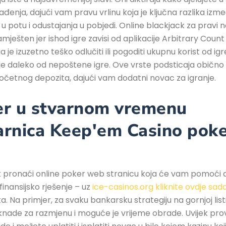
ađenja, dajući vam pravu vrlinu koja je ključna razlika izm
u potu i odustajanja u pobjedi. Online blackjack za pravi 
amješten jer ishod igre zavisi od aplikacije Arbitrary Coun
 je izuzetno teško odlučiti ili pogoditi ukupnu korist od igre
nije daleko od nepoštene igre. Ove vrste podsticaja običn
četnog depozita, dajući vam dodatni novac za igranje.
er u stvarnom vremenu
rnica Keep'em Casino pok
jek pronaći online poker web stranicu koja će vam pomoći 
inansijsko rješenje – uz
ice-casinos.org kliknite ovdje sad
a. Na primjer, za svaku bankarsku strategiju na gornjoj list
aknade za razmjenu i moguće je vrijeme obrade. Uvijek pr