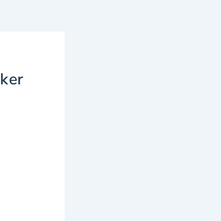
.
oker