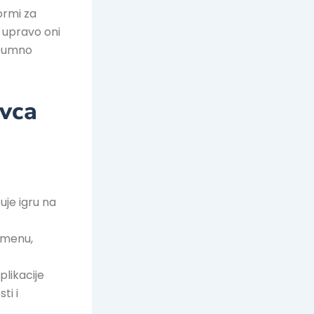
ormi za
i upravo oni
razumno
ovca
e igru ​​na
emenu,
plikacije
ti i