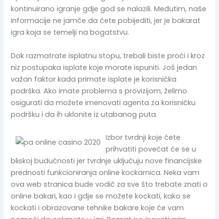
kontinuirano igranje gdje god se nalazili. Međutim, naše
informacije ne jamče da ćete pobijediti, jer je bakarat
igra koja se temelji na bogatstvu.
Dok razmatrate isplatnu stopu, trebali biste proći i kroz
niz postupaka isplate koje morate ispuniti. Još jedan
važan faktor kada primate isplate je korisnička
podrška. Ako imate problema s provizijom, želimo
osigurati da možete imenovati agenta za korisničku
podršku i da ih uklonite iz utabanog puta.
Izbor tvrdnji koje ćete
prihvatiti povećat će se u
bliskoj budućnosti jer tvrdnje uključuju nove financijske
prednosti funkcioniranja online kockarnica. Neka vam
ova web stranica bude vodič za sve što trebate znati o
online bakari, kao i gdje se možete kockati, kako se
kockati i obrazovane tehnike bakare koje će vam