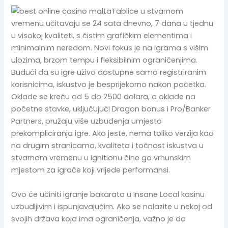
Tablice u stvarnom
vremenu učitavaju se 24 sata dnevno, 7 dana u tjednu
u visokoj kvaliteti, s čistim grafičkim elementima i
minimalnim neredom. Novi fokus je na igrama s višim
ulozima, brzom tempu i fleksibilnim ograničenjima.
Budući da su igre uživo dostupne samo registriranim
korisnicima, iskustvo je besprijekorno nakon početka.
Oklade se kreću od 5 do 2500 dolara, a oklade na
početne stavke, uključujući Dragon bonus i Pro/Banker
Partners, pružaju više uzbuđenja umjesto
prekompliciranja igre. Ako jeste, nema toliko verzija kao
na drugim stranicama, kvaliteta i točnost iskustva u
stvarnom vremenu u Ignitionu čine ga vrhunskim
mjestom za igrače koji vrijede performansi.
Ovo će učiniti igranje bakarata u Insane Local kasinu
uzbudljivim i ispunjavajućim. Ako se nalazite u nekoj od
svojih država koja ima ograničenja, važno je da