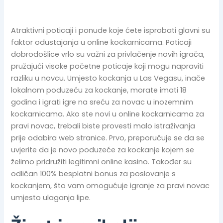
Atraktivni poticaji i ponude koje ćete isprobati glavni su
faktor odustajanja u online kockarnicama. Poticaji
dobrodošlice vrlo su važni za privlačenje novih igrača,
pružajući visoke početne poticaje koji mogu napraviti
razliku u novcu. Umjesto kockanja u Las Vegasu, inače
lokalnom poduzeću za kockanje, morate imati 18
godina i igrati igre na sreću za novac u inozemnim
kockarnicama. Ako ste novi u online kockarnicama za
pravi novac, trebali biste provesti malo istraživanja
prije odabira web stranice. Prvo, preporučuje se da se
uvjerite da je novo poduzeće za kockanje kojem se
želimo pridružiti legitimni online kasino. Također su
odličan 100% besplatni bonus za poslovanje s
kockanjem, što vam omogućuje igranje za pravi novac
umjesto ulaganja lipe.