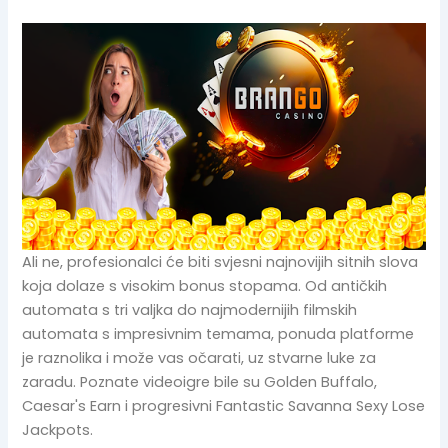
Ali ne, profesionalci će biti svjesni najnovijih sitnih slova
koja dolaze s visokim bonus stopama. Od antičkih
automata s tri valjka do najmodernijih filmskih
automata s impresivnim temama, ponuda platforme
je raznolika i može vas očarati, uz stvarne luke za
zaradu. Poznate videoigre bile su Golden Buffalo,
Caesar's Earn i progresivni Fantastic Savanna Sexy Lose
Jackpots.