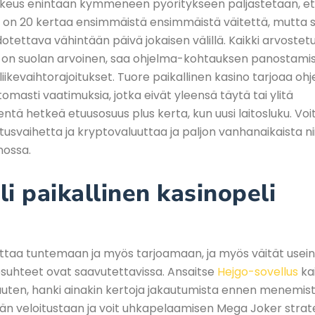
oikeus enintään kymmeneen pyöritykseen paljastetaan, e
a on 20 kertaa ensimmäistä ensimmäistä väitettä, mutta 
dotettava vähintään päivä jokaisen välillä. Kaikki arvostet
ka on suolan arvoinen, saa ohjelma-kohtauksen panostam
liikevaihtorajoitukset. Tuore paikallinen kasino tarjoaa ohj
omasti vaatimuksia, jotka eivät yleensä täytä tai ylitä
tä hetkeä etuusosuus plus kerta, kun uusi laitosluku. Voi
etusvaihetta ja kryptovaluuttaa ja paljon vanhanaikaista ni
nossa.
li paikallinen kasinopeli
uttaa tuntemaan ja myös tarjoamaan, ja myös väität usein
osuhteet ovat saavutettavissa. Ansaitse
Hejgo-sovellus
kai
uten, hanki ainakin kertoja jakautumista ennen menemistä
än veloitustaan ​​ja voit uhkapelaamisen Mega Joker strat