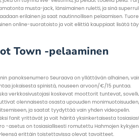
 joka on täynnä live-viestinnä, ja pelaat todella peliä. Ta
amatonta musta-jack, länsimainen ruletti, ja sinä superrule
saadaan erilainen ja saat nautinnollisen pelaamisen. Tuore
nen online-suoratoisto ja voit eliittiä kauppiaat lisätä täy
pot Town -pelaaminen
enin panoksenumero Seuraava on yllättävän alhainen, vai
ntaa jokaisesta spinistä, nouseen arvoon/€/15 puntaa.
ska verkkosivustojasi koskevat moottorit tuntevat, sovell
uttivat olennaisesta osasta upouuden monimuotoisuuden
litsemiseen, ja saatat tyydyttää vain yhden videopelin.
äksi fanit yrittävät ja voit häiritä yksinkertaisesta tosiasias
ro -asetus on tosiasiallisesti romutettu Hahmojen kykyje
yleensä erittäin toistettavissa olevat tavoitteet.