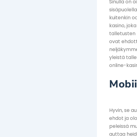
Sinulla on 
sisäpuolell
kuitenkin o
kasino, jo
talletusten 
ovat ehdott
neljäkymmen
yleistä tall
online-kasi
Mobii
Hyvin, se a
ehdot ja ol
peleissä mu
auttaa heid