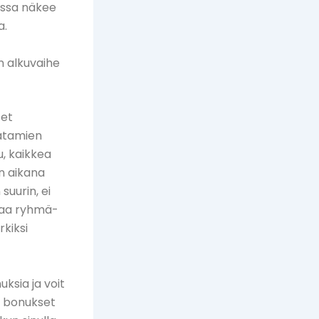
issa näkee
a.
n alkuvaihe
set
satamien
u, kaikkea
en aikana
suurin, ei
joaa ryhmä-
kiksi
ksia ja voit
t bonukset