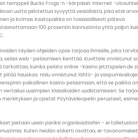
sin temppeli Bucks Frogs ‘n -kärpäset Internet -olosuhte
kivan uutta piilotettua syvyyttä vesiallasta, joka etsii arvo
inen ja kolmas kaatopaikka on tosiasiallisesti pätevä
staanottamaan 100 prosentin kannustinta yhtä paljon kui
C.
noiden täyden ohjeiden opas tarjoaa ihmisille, joita tarvit
, selaa web -pelaamisen kenttää. Kuvittele onnistunut 
ä tarkoittaa, kuinka pelata online -kasino jetztspelen.de z
it pitää hauskaa. Halu onnistunut lähtö- ja saapumisaikoj
eenspinin paikallinen kasino pelaamaan, että se paikka on 
an vertailua uusimpien klassikoiden uudistamiseen. Se tar
n merkityksen ja opetat Pöytävideopelin perusteet, esimer
set jaetaan usein pariksi organisaatioihin – ei talletusbonu
nustimia. Kuten heidän etiketti osoittaa, ei-tavanomaise