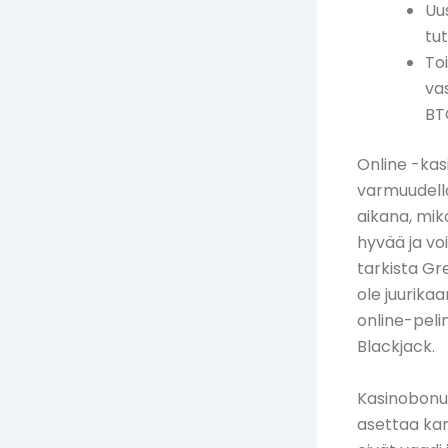
Uu
tut
To
va
BT
Online -kasi
varmuudella
aikana, mik
hyvää ja vo
tarkista Gr
ole juurika
online-peli
Blackjack.
Kasinobonuk
asettaa kan