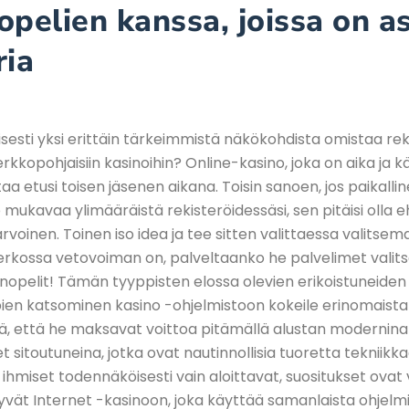
opelien kanssa, joissa on a
ria
esti yksi erittäin tärkeimmistä näkökohdista omistaa reki
rkkopohjaisiin kasinoihin? Online-kasino, joka on aika ja kä
a etusi toisen jäsenen aikana. Toisin sanoen, jos paikallin
e mukavaa ylimääräistä rekisteröidessäsi, sen pitäisi olla 
 arvoinen. Toinen iso idea ja tee sitten valittaessa valitsem
erkossa vetovoiman on, palveltaanko he palvelimet valit
inopelit! Tämän tyyppisten elossa olevien erikoistuneiden
en katsominen kasino -ohjelmistoon kokeile erinomaist
tä, että he maksavat voittoa pitämällä alustan modernina
t sitoutuneina, jotka ovat nautinnollisia tuoretta tekniikk
hmiset todennäköisesti vain aloittavat, suositukset ov
tyvät Internet -kasinoon, joka käyttää samanlaista ohjelmi