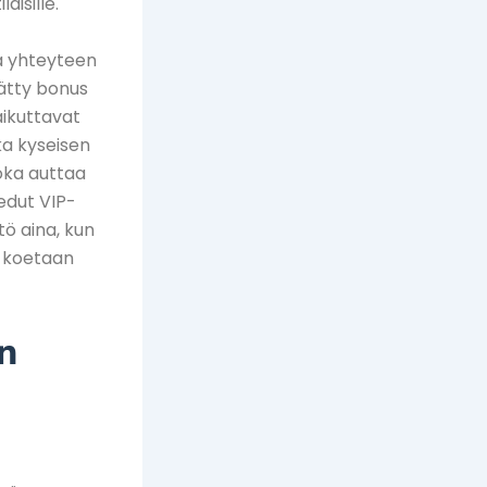
aisille.
aa yhteyteen
sätty bonus
aikuttavat
ska kyseisen
oka auttaa
edut VIP-
ö aina, kun
n koetaan
n