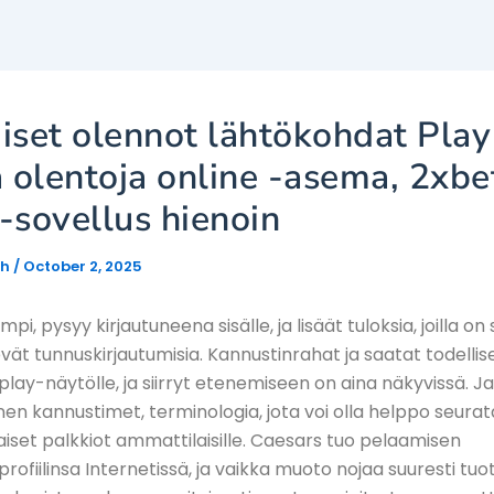
iset olennot lähtökohdat Play
a olentoja online -asema, 2xbe
-sovellus hienoin
gh
/
October 2, 2025
pi, pysyy kirjautuneena sisälle, ja lisäät tuloksia, joilla on
evät tunnuskirjautumisia. Kannustinrahat ja saatat todellise
splay-näytölle, ja siirryt etenemiseen on aina näkyvissä. 
en kannustimet, terminologia, jota voi olla helppo seurata,
set palkkiot ammattilaisille.
Caesars tuo pelaamisen
rofiilinsa Internetissä, ja vaikka muoto nojaa suuresti tuo