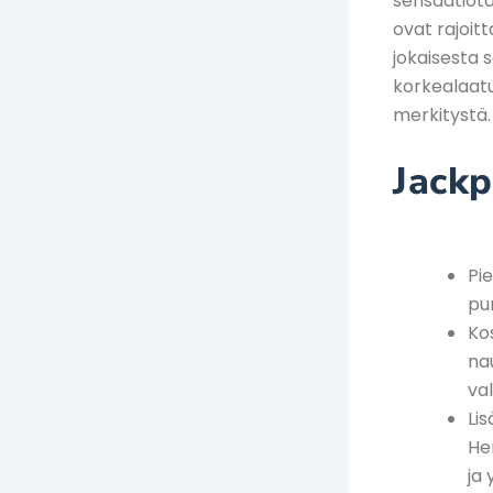
sensaatiota,
ovat rajoitt
jokaisesta 
korkealaatui
merkitystä.
Jack
Pi
pu
Ko
na
va
Lis
He
ja 