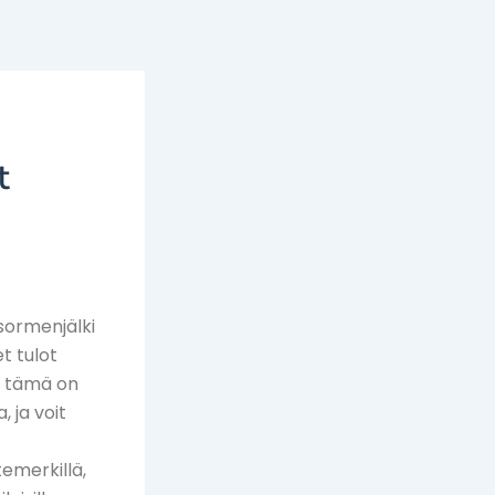
t
 sormenjälki
t tulot
Ja tämä on
 ja voit
temerkillä,