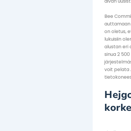
aivan uusist
Bee Commiss
auttamaan s
on oletus, 
lukuisiin ol
alustan eri
sinua 2 500
järjestelmä
voit pelata
tietokonees
Hejgo
kork