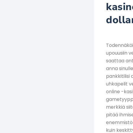
kasin
dolla
Todennäköis
upouusiin ve
saattaa anta
anna sinull
pankkitilisi
uhkapelit v
online -kas
gametyyppi
merkkiä sii
pitää ihmise
enemmistö i
kuin keskit