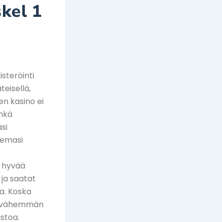
skel 1
steröinti
teisellä,
en kasino ei
ehkä
asi
semasi
a hyvää
 ja saatat
aa. Koska
at vähemmän
stoa.