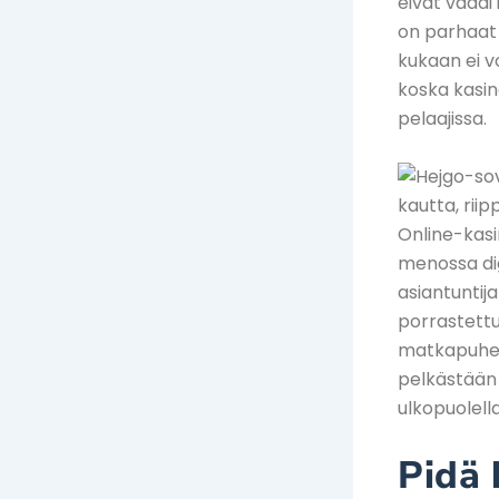
eivät vaadi
on parhaat 
kukaan ei v
koska kasin
pelaajissa.
kautta, rii
Online-kasi
menossa dig
asiantuntij
porrastettu 
matkapuheli
pelkästään 5
ulkopuolella
Pidä 