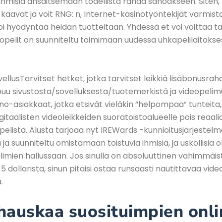
 ihmisiä ansaitsemaan todellista rahaa sanoakseen. Siten, 
kaavat ja voit RNG: n, Internet-kasinotyöntekijät varmist
oi hyödyntää heidän tuotteitaan. Yhdessä et voi voittaa ta
opelit on suunniteltu toimimaan uudessa uhkapelilaitokses
Tarvitset hetket, jotka tarvitset leikkiä lisäbonusra
ppuu sivustosta/sovelluksesta/tuotemerkistä ja videopeli
no-asiakkaat, jotka etsivät vieläkin “helpompaa” tunteita,
itaalisten videoleikkeiden suoratoistoalueelle pois reaali
apelistä. Alusta tarjoaa nyt IREWards -kunnioitusjärjestelm
ja suunniteltu omistamaan toistuvia ihmisiä, ja uskollisia o
mien hallussaan. Jos sinulla on absoluuttinen vähimmäist
 dollarista, sinun pitäisi ostaa runsaasti nautittavaa vide
.
hauskaa suosituimpien onli