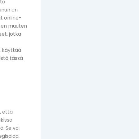
ttä
sinun on
ut online-
isen muuten
eet, jotka
t käyttää
istä tässä
, että
kissa
. Se voi
egisoida,