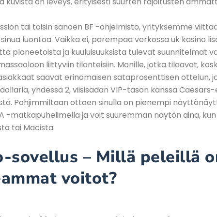
a kuvista on leveys, erityisesti suurten rajoitusten ammattil
ion tai toisin sanoen BF -ohjelmisto, yrityksemme viitt
inua luontoa. Vaikka ei, parempaa verkossa uk kasino li
että planeetoista ja kuuluisuuksista tulevat suunnitelmat v
emassaoloon liittyviin tilanteisiin. Monille, jotka tilaavat, ko
 asiakkaat saavat erinomaisen sataprosenttisen ottelun, j
 dollaria, yhdessä 2, viisisadan VIP-tason kanssa Caesars-
stä. Pohjimmiltaan ottaen sinulla on pienempi näyttönäytt
 A -matkapuhelimella ja voit suuremman näytön aina, ku
ta tai Macista.
-sovellus – Millä peleillä o
eammat voitot?