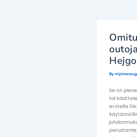
Skip
to
content
Omitu
outoj
Hejgo
By
mjmwau
Se on pienem
tai käsittel
erotella Di
käytännöllin
johdonmukai
perustamisp