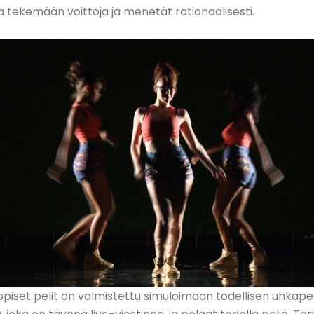
a tekemään voittoja ja menetät rationaalisesti.
iset pelit on valmistettu simuloimaan todellisen uhkapel