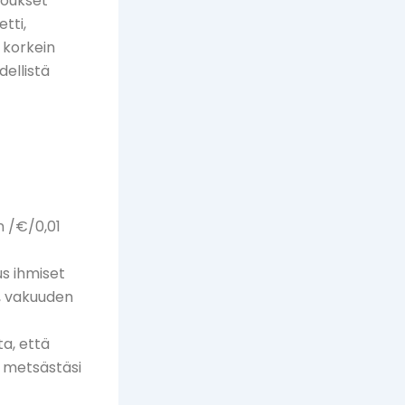
rjoukset
tti,
 korkein
dellistä
n /€/0,01
us ihmiset
, vakuuden
ta, että
n metsästäsi