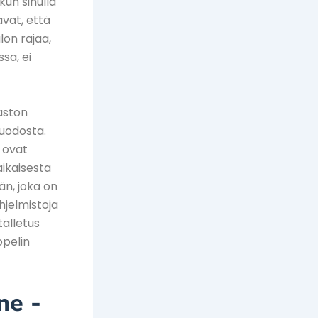
kun sinulla
avat, että
lon rajaa,
sa, ei
haston
muodosta.
 ovat
aikaisesta
än, joka on
hjelmistoja
alletus
opelin
ne -