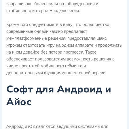
запрашивают более сильного оборудования и
стабильного интернет-подключения.
Кроме того следует иметь в виду, что большинство
современные онлайн казино предлагают
межплатформенные решения, предоставляя шанс
игрокам стартовать игру на одном аппарате и продолжать
на ином девайсе без потери прогресса. Такое
обеспечивает пользователям возможность решения в
числе простотой мобильного гейминга и
дополнительными функциями десктопной версии.
Софт для Андроид и
Айос
Андроид и iOS являются ведущими системами для