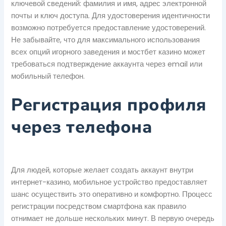
ключевой сведений: фамилия и имя, адрес электронной
почты и ключ доступа. Для удостоверения идентичности
возможно потребуется предоставление удостоверений.
Не забывайте, что для максимального использования
всех опций игорного заведения и мостбет казино может
требоваться подтверждение аккаунта через email или
мобильный телефон.
Регистрация профиля
через телефона
Для людей, которые желает создать аккаунт внутри
интернет-казино, мобильное устройство предоставляет
шанс осуществить это оперативно и комфортно. Процесс
регистрации посредством смартфона как правило
отнимает не дольше нескольких минут. В первую очередь