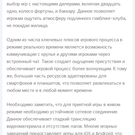
выбор игр с настоящими дилерами, включая двадцать
одно, колесо фортуны, и баккару. Данное позволяет
игрокам ощутить атмосферу подлинного гэмблинг-клуба,
не покидая жилища.
Одним из числа ключевых плюсов игрового процесса в
режиме реального времени является возможность
коммуникации с крупье и другими игроками через
встроенный чат. Такое создает ощущение присутствия и
обеспечивает игровой процесс более волнующим. К тому
же, большая часть ресурсов адаптированы для
смартфонов и планшетов, что позволяет развлекаться в
любом месте и в любой момент времени.
Необходимо заметить, что для приятной игры в живом
режиме необходимо устойчивое сетевое соединение.
Данное обеспечивает гладкий трансляцию
видеоматериала и отсутствие лагов. Многие игорных
заведений предоставляют аппы для iOS и Android, что