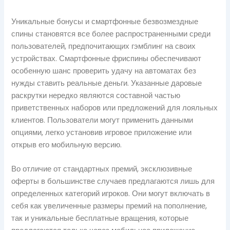
Уникальные бонусы и смартфонные безвозмездные
спины становятся все более распространенными среди
пользователей, предпочитающих гэмблинг на своих
устройствах. Смартфонные фриспины обеспечивают
особенную шанс проверить удачу на автоматах без
нужды ставить реальные деньги. Указанные даровые
раскрутки нередко являются составной частью
приветственных наборов или предложений для лояльных
клиентов. Пользователи могут применить данными
опциями, легко установив игровое приложение или
открыв его мобильную версию.
Во отличие от стандартных премий, эксклюзивные
оферты в большинстве случаев предлагаются лишь для
определенных категорий игроков. Они могут включать в
себя как увеличенные размеры премий на пополнение,
так и уникальные бесплатные вращения, которые