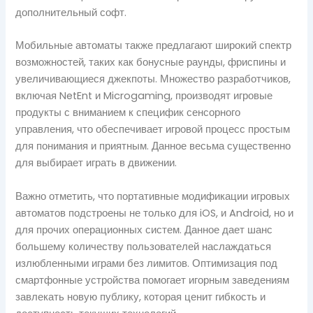
дополнительный софт.
Мобильные автоматы также предлагают широкий спектр
возможностей, таких как бонусные раунды, фриспины и
увеличивающиеся джекпоты. Множество разработчиков,
включая NetEnt и Microgaming, производят игровые
продукты с вниманием к специфик сенсорного
управления, что обеспечивает игровой процесс простым
для понимания и приятным. Данное весьма существенно
для выбирает играть в движении.
Важно отметить, что портативные модификации игровых
автоматов подстроены не только для iOS, и Android, но и
для прочих операционных систем. Данное дает шанс
большему количеству пользователей наслаждаться
излюбленными играми без лимитов. Оптимизация под
смартфонные устройства помогает игорным заведениям
завлекать новую публику, которая ценит гибкость и