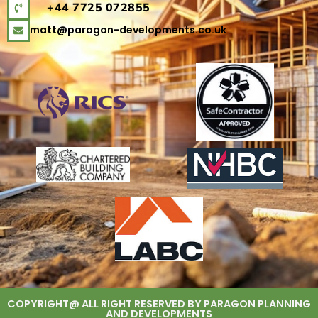
+44 7725 072855
matt@paragon-developments.co.uk
COPYRIGHT@ ALL RIGHT RESERVED BY PARAGON PLANNING
AND DEVELOPMENTS