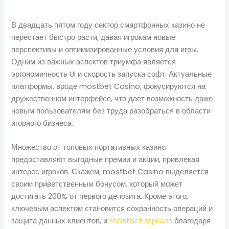
В двадцать пятом году сектор смартфонных казино не
перестает быстро расти, давая игрокам новые
перспективы и оптимизированные условия для игры.
Одним из важных аспектов триумфа является
эргономичность UI и скорость запуска софт. Актуальные
платформы, вроде mostbet Casino, фокусируются на
дружественном интерфейсе, что дает возможность даже
новым пользователям без труда разобраться в области
игорного бизнеса.
Множество от топовых портативных казино
предоставляют выгодные премии и акции, привлекая
интерес игроков. Скажем, mostbet Casino выделяется
своим приветственным бонусом, который может
достигать 200% от первого депозита. Кроме этого,
ключевым аспектом становится сохранность операций и
защита данных клиентов, и
mostbet зеркало
благодаря