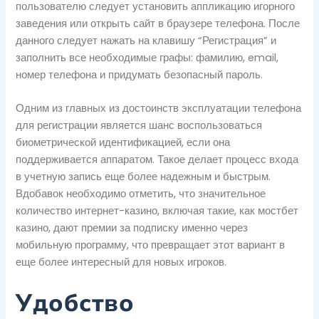
пользователю следует установить аппликацию игорного
заведения или открыть сайт в браузере телефона. После
данного следует нажать на клавишу “Регистрация” и
заполнить все необходимые графы: фамилию, email,
номер телефона и придумать безопасный пароль.
Одним из главных из достоинств эксплуатации телефона
для регистрации является шанс воспользоваться
биометрической идентификацией, если она
поддерживается аппаратом. Такое делает процесс входа
в учетную запись еще более надежным и быстрым.
Вдобавок необходимо отметить, что значительное
количество интернет-казино, включая такие, как мостбет
казино, дают премии за подписку именно через
мобильную программу, что превращает этот вариант в
еще более интересный для новых игроков.
Удобство