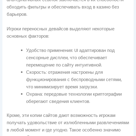
обходить фильтры и обеспечивать вход в казино без
барьеров.
Игроки переносных девайсов выделяют некоторые
основных факторов:
Удобство применения: UI адаптирован под
сенсорные дисплеи, что обеспечивает
перемещение по сайту интуитивной.
Скорость: отражения настроены для
функционирования с беспроводными сетями,
что минимизирует время загрузки.
Охрана: передовые технологии криптографии
оберегают сведения клиентов.
Кроме, эти копии сайтов дают возможность игрокам
получать удовольствие от излюбленными развлечениями
в любой момент и где угодно. Такое особенно значимо