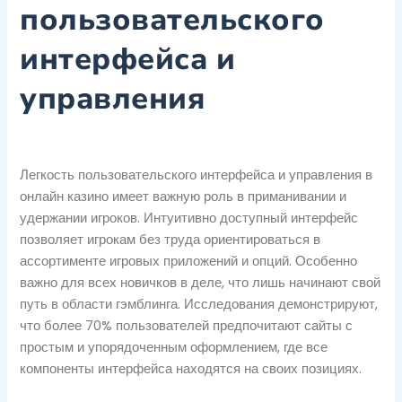
пользовательского
интерфейса и
управления
Легкость пользовательского интерфейса и управления в
онлайн казино имеет важную роль в приманивании и
удержании игроков. Интуитивно доступный интерфейс
позволяет игрокам без труда ориентироваться в
ассортименте игровых приложений и опций. Особенно
важно для всех новичков в деле, что лишь начинают свой
путь в области гэмблинга. Исследования демонстрируют,
что более 70% пользователей предпочитают сайты с
простым и упорядоченным оформлением, где все
компоненты интерфейса находятся на своих позициях.