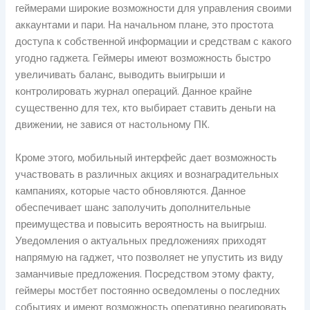
геймерами широкие возможности для управления своими
аккаунтами и пари. На начальном плане, это простота
доступа к собственной информации и средствам с какого
угодно гаджета. Геймеры имеют возможность быстро
увеличивать баланс, выводить выигрыши и
контролировать журнал операций. Данное крайне
существенно для тех, кто выбирает ставить деньги на
движении, не завися от настольному ПК.
Кроме этого, мобильный интерфейс дает возможность
участвовать в различных акциях и вознаградительных
кампаниях, которые часто обновляются. Данное
обеспечивает шанс заполучить дополнительные
преимущества и повысить вероятность на выигрыш.
Уведомления о актуальных предложениях приходят
напрямую на гаджет, что позволяет не упустить из виду
заманчивые предложения. Посредством этому факту,
геймеры мостбет постоянно осведомлены о последних
событиях и имеют возможность оперативно реагировать