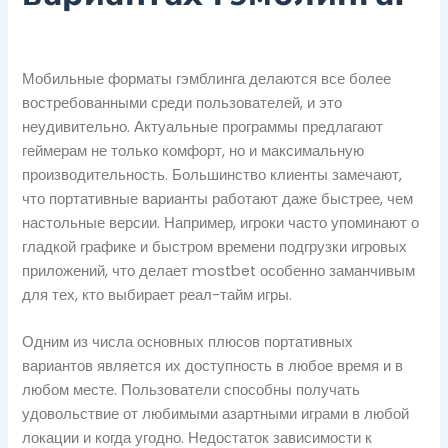
Мобильные форматы гэмблинга делаются все более
востребованными среди пользователей, и это
неудивительно. Актуальные программы предлагают
геймерам не только комфорт, но и максимальную
производительность. Большинство клиенты замечают,
что портативные варианты работают даже быстрее, чем
настольные версии. Например, игроки часто упоминают о
гладкой графике и быстром времени подгрузки игровых
приложений, что делает mostbet особенно заманчивым
для тех, кто выбирает реал-тайм игры.
Одним из числа основных плюсов портативных
вариантов является их доступность в любое время и в
любом месте. Пользователи способны получать
удовольствие от любимыми азартными играми в любой
локации и когда угодно. Недостаток зависимости к