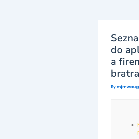
Skip
to
content
Seznam
do ap
a fir
bratr
By
mjmwau