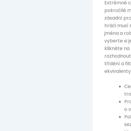
Extrémně cr
pokročilé m
zásadní pro
hráči musí 
jména a rob
vyberte si 
klikněte na
rozhodnout
třídění a f
ekvivalenty
Ce
tr
Pr
o 
Po
se