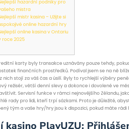
Nejlepší hazardní podniky pro
vašeho mistra
Nejlepší mistr kasina – Užijte si
uspokojivé online hazardní hry
Nejlepší online kasina v Ontariu
v roce 2025
reditní karty byly transakce uznávány pouze tehdy, poku
statek finančních prostředků. Podíval jsem se na ně blíž
é z nich stojí za váš čas a úsilí. Byly to rychlejší výběry peně
mový režisér, větší denní slevy a dokonce i dovolené ve mě
vštívit. Servisní funkce v rámci nejnovějšího Zélandu, jako j
hlé rady pro lidi, kteří trpí sázkami.
Proto je důležité, abyste
ený tým a vaše hry/hry jsou k dispozici, pokud máte rádi li
í kasino PlayUZU: Přihláše