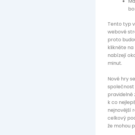
Ma
bo
Tento typ v
webové strá
proto budou
klikněte na 
nabízejí o
minut.
Nové hry se
společnost
pravidelně 
k co nejlep
nejnovější 
celkový poci
že mohou p