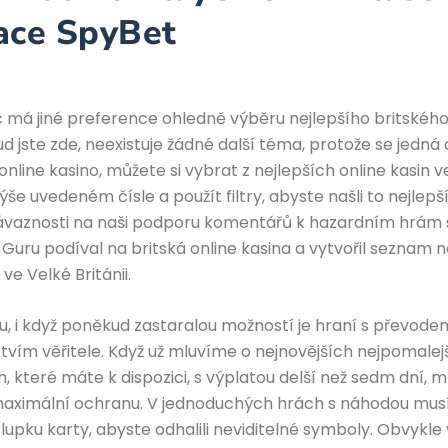
ace SpyBet
č má jiné preference ohledně výběru nejlepšího britskéh
ud jste zde, neexistuje žádné další téma, protože se jedná 
 online kasino, můžete si vybrat z nejlepších online kasin v
výše uvedeném čísle a použít filtry, abyste našli to nejlepš
 návaznosti na naši podporu komentářů k hazardním hrám
Guru podíval na britská online kasina a vytvořil seznam n
 ve Velké Británii.
, i když poněkud zastaralou možností je hraní s převod
tvím věřitele. Když už mluvíme o nejnovějších nejpomalej
 které máte k dispozici, s výplatou delší než sedm dní, 
aximální ochranu. V jednoduchých hrách s náhodou mus
lupku karty, abyste odhalili neviditelné symboly. Obvykle 