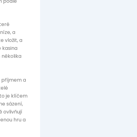
am podle
teré
níze, a
 vložit, a
e kasina
 několika
m příjmem a
telé
to je klíčem
ne sázení,
 ovlivňují
íbenou hru a