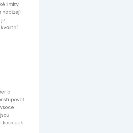
ké limity
 nabízejí
 je
kvalitní
her a
přistupovat
vysoce
 jsou
h kasinech