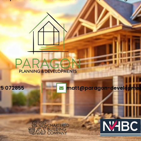
25 072855
matt@paragon-development