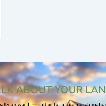
TALK ABOUT YOUR LA
ally be worth — call us for a free, no-obligatio