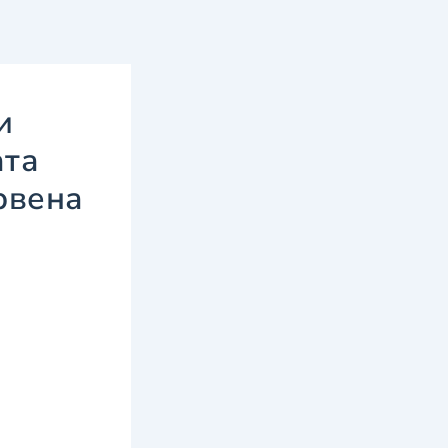
и
ата
рвена