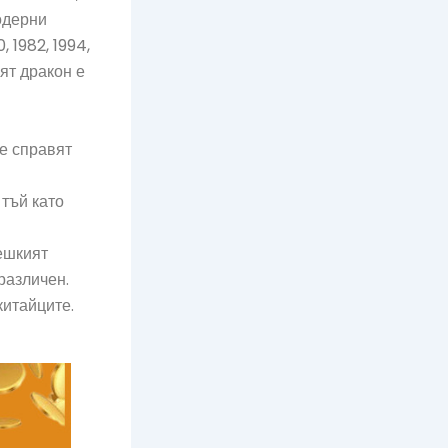
одерни
, 1982, 1994,
ият дракон е
се справят
 тъй като
чешкият
различен.
китайците.