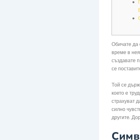
Обичате да 
време в нея
създавате п
се поставит
Той се държ
което е тру
страхуват д
силно чувст
другите. До
Симв