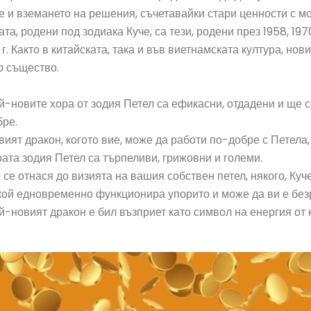
 и вземането на решения, съчетавайки стари ценности с м
та, родени под зодиака Куче, са тези, родени през 1958, 1970
г. Както в китайската, така и във виетнамската култура, нов
о същество.
й-новите хора от зодия Петел са ефикасни, отдадени и ще 
бре.
вият дракон, когото вие, може да работи по-добре с Петела,
рата зодия Петел са търпеливи, грижовни и големи.
 се отнася до визията на вашия собствен петел, някого, Ку
кой едновременно функционира упорито и може да ви е без
й-новият дракон е бил възприет като символ на енергия от 