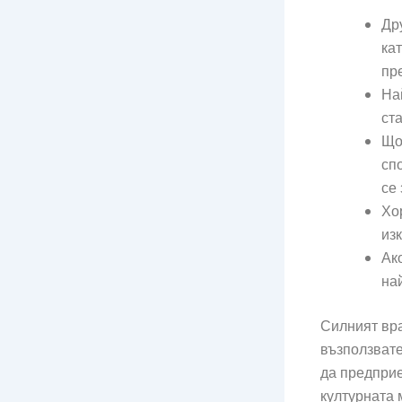
Др
ка
пр
На
ст
Що
сп
се
Хо
из
Ак
на
Силният вра
възползвате
да предприе
културната 