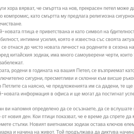
уги хора вярват, че смъртта на нов, прекрасен петел може 
то компромис, като смъртта му предлага религиозна сигурно
ечистване.
й-новата птица е приветствана и като символ на бдителност
абилност, интимни усилия, която е известна със своята актуа
 се отнася до чисто новата личност на родените в сезона н
оред китайския зодиак, има много самоуверени черти, които
 забележат.
рата, родени в годината на вашия Петел, се възприемат кат
ключително сигурни, пресметливи и склонни към висше ръко
о Петлите са наясно, че предложенията им са дадени, те ще
й-новата информация в офиса и ще могат да постигнат успе
н ви напомня определено да се осъзнаете, да се вслушате 
 от новия ден. Кои птици показват, че е време да спрете да
мете стъпки. Новият виетнамски зодиак остава ключов еле
марка и начина на живот. Той продължава да диктува начина