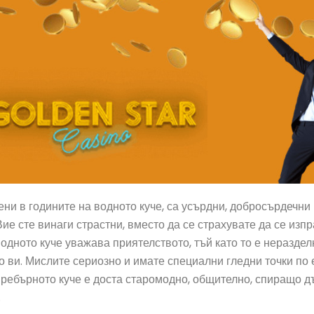
ени в годините на водното куче, са усърдни, добросърдечни
Вие сте винаги страстни, вместо да се страхувате да се изп
Водното куче уважава приятелството, тъй като то е нераздел
 ви. Мислите сериозно и имате специални гледни точки по 
ребърното куче е доста старомодно, общително, спиращо д
.