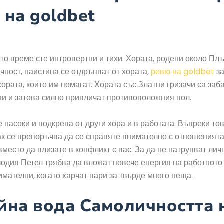
 на goldbet
то време сте интровертни и тихи. Хората, родени около Пл
чност, наистина се отдръпват от хората,
ревю на goldbet
за
хората, които им помагат. Хората със Златни гризачи са за
ни и затова силно привличат противоположния пол.
 насоки и подкрепа от други хора и в работата. Въпреки тов
пак се препоръчва да се справяте внимателно с отношенията
вместо да влизате в конфликт с вас. За да не натрупват лич
зодия Петел трябва да вложат повече енергия на работното 
имателни, когато харчат пари за твърде много неща.
йна вода Самоличността 