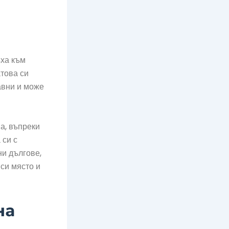
ъха към
това си
бавни и може
а, въпреки
 си с
ни дългове,
си място и
на