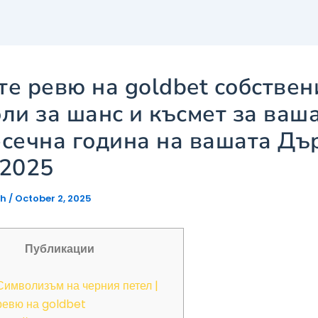
е ревю на goldbet собствен
ли за шанс и късмет за ваш
сечна година на вашата Дъ
 2025
gh
/
October 2, 2025
Публикации
Символизъм на черния петел |
ревю на goldbet