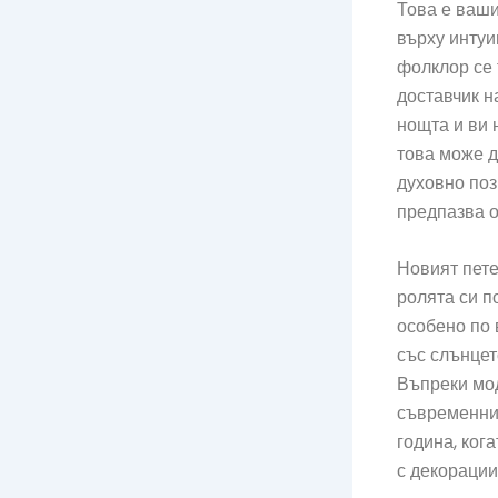
Това е ваши
върху интуи
фолклор се 
доставчик н
нощта и ви 
това може д
духовно поз
предпазва о
Новият пете
ролята си п
особено по 
със слънцет
Въпреки мод
съвременния
година, ког
с декорации