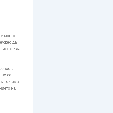
те много
 нужно да
а искате да
реност,
 не се
т. Той има
нието на