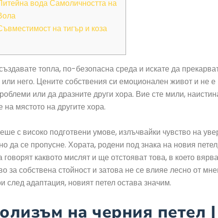
Питейна вода Самоличността на
Вола
Съвместимост на тигър и коза
създавате топла, по-безопасна среда и искате да прекарва
 или него. Цените собствения си емоционален живот и не е
роблеми или да дразните други хора. Вие сте мили, наистин
е на мястото на другите хора.
еше с високо подготвени умове, излъчвайки чувство на уве
дно да се пропусне.
Хората, родени под знака на новия петел,
а говорят каквото мислят и ще отстояват това, в което вярва
во за собствена стойност и затова не се влияе лесно от мне
ри след адаптация, новият петел остава значим.
олизъм на черния петел |