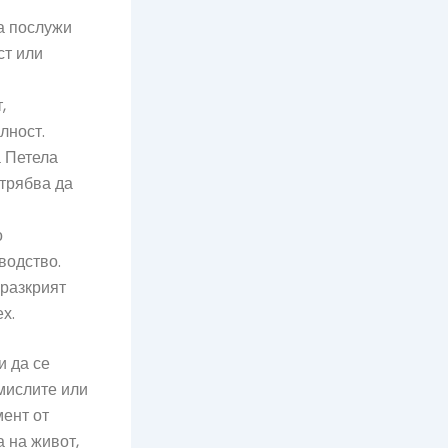
да послужи
ст или
,
лност.
а Петела
 трябва да
о
водство.
 разкрият
х.
и да се
 мислите или
мент от
 на живот,