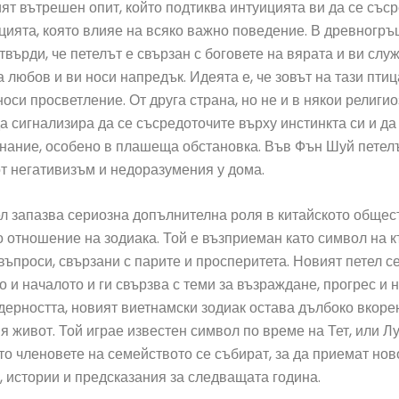
ят вътрешен опит, който подтиква интуицията ви да се със
цията, която влияе на всяко важно поведение. В древногръ
твърди, че петелът е свързан с боговете на вярата и ви служ
а любов и ви носи напредък. Идеята е, че зовът на тази пти
носи просветление. От друга страна, но не и в някои религи
а сигнализира да се съсредоточите върху инстинкта си и да
нание, особено в плашеща обстановка. Във Фън Шуй петел
т негативизъм и недоразумения у дома.
л запазва сериозна допълнителна роля в китайското общес
о отношение на зодиака. Той е възприеман като символ на к
въпроси, свързани с парите и просперитета. Новият петел с
о и началото и ги свързва с теми за възраждане, прогрес и 
ерността, новият виетнамски зодиак остава дълбоко вкоре
 живот. Той играе известен символ по време на Тет, или Л
ато членовете на семейството се събират, за да приемат но
, истории и предсказания за следващата година.