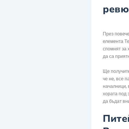
ревю
През повече
елемента Те
спомнят за 
да са прият
Ще получите
че не, все 
началници, 
хората под 
да бъдат вн
Пите