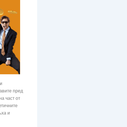
 и
равите пред
на част от
етичните
ъха и