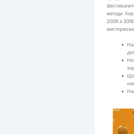
фестивалите
методи. Хора
2006 и 2018 
мистериозн
На
до
Но
хо
Що
ня
На