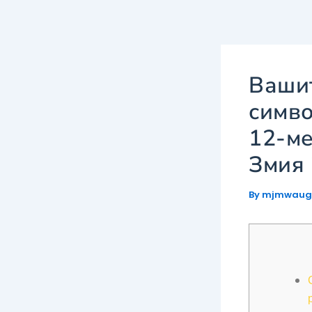
Skip
to
content
Вашит
симво
12-ме
Змия
By
mjmwau