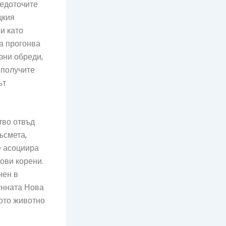
редоточите
цкия
и като
ца прогонва
озни обреди,
 получите
ът
тво отвъд
ъсмета,
е асоциира
нови корени.
нен в
унната Нова
вото животно