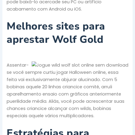
pode baixá-lo acercade seu PC ou artifício
acabamento com Android ou iOS.
Melhores sites para
aprestar Wolf Gold
Assentar-
se você sempre curtiu jogar Halloween online, essa
feita vai exclusivamente abjurar alucinado. Com 5
bobinas aquele 20 linhas criancice comité, arruíi
aparelhamento ensaio com gráficos anteriormente
puerilidade média. Aliás, você pode acrescentar suas
chances criancice alcançar com wilds, bobinas
especiais aquele vários multiplicadores.
Estratégias para