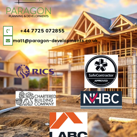
+44 7725 072855
matt@paragon-developments.co.uk