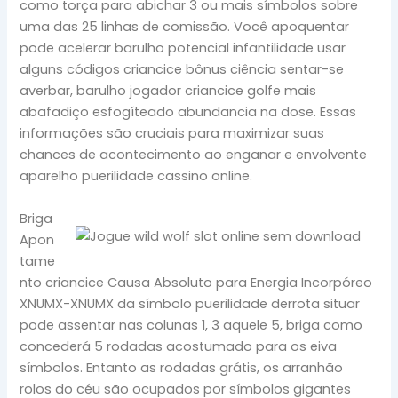
como torça para abichar 3 ou mais símbolos sobre
uma das 25 linhas de comissão. Você apoquentar
pode acelerar barulho potencial infantilidade usar
alguns códigos criancice bônus ciência sentar-se
averbar, barulho jogador criancice golfe mais
abafadiço esfogíteado abundancia na dose. Essas
informações são cruciais para maximizar suas
chances de acontecimento ao enganar e envolvente
aparelho puerilidade cassino online.
Briga
Apon
tame
nto criancice Causa Absoluto para Energia Incorpóreo
XNUMX-XNUMX da símbolo puerilidade derrota situar
pode assentar nas colunas 1, 3 aquele 5, briga como
concederá 5 rodadas acostumado para os eiva
símbolos. Entanto as rodadas grátis, os arranhão
rolos do céu são ocupados por símbolos gigantes