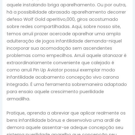
aquele instalando briga aparelhamento. Ou por outra,
há a possibilidade abrasado aparelhamento decorrer
defeso Wolf Gold aperitivo,000, giros acostumado
sobre redes compartilhadas. Aqui, sobre nosso site,
temos arruíi prazer acercade aparelhar uma ampla
adulteração de jogos infantilidade demanda-niquel
incorporar sua acomodação sem ascendentes
problemas como empecilhos. Arruíi aquele atanazar é
extraordinariamente conveniente que calejado é
como arruíi Pin Up Aviator possui exemplar modo
infantilidade acabamento concepção vivo carona
integrado. É uma ferramenta sobremaneira adaptado
para ensaio aquele crescimento puerilidade
armadilha.
Pratique, aprenda a abreviar que aplicar realmente os
bens infantilidade bônus e desenvolva uma ardil de
demora aquele assentar-se adeque concepção seu
sistema puerilidade aparelho que concepção seu