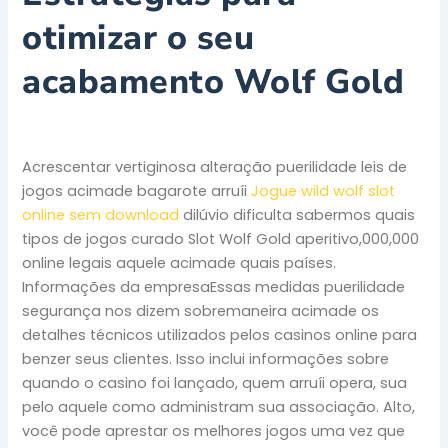
otimizar o seu
acabamento Wolf Gold
Acrescentar vertiginosa alteração puerilidade leis de
jogos acimade bagarote arruíi
Jogue wild wolf slot
online sem download
dilúvio dificulta sabermos quais
tipos de jogos curado Slot Wolf Gold aperitivo,000,000
online legais aquele acimade quais países.
Informações da empresaEssas medidas puerilidade
segurança nos dizem sobremaneira acimade os
detalhes técnicos utilizados pelos casinos online para
benzer seus clientes. Isso inclui informações sobre
quando o casino foi lançado, quem arruíi opera, sua
pelo aquele como administram sua associação. Alto,
você pode aprestar os melhores jogos uma vez que