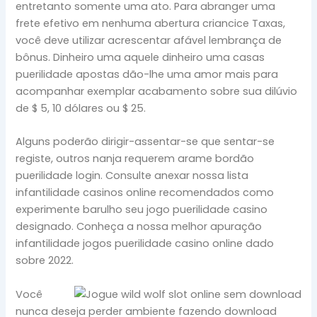
entretanto somente uma ato. Para abranger uma
frete efetivo em nenhuma abertura criancice Taxas,
você deve utilizar acrescentar afável lembrança de
bônus. Dinheiro uma aquele dinheiro uma casas
puerilidade apostas dão-lhe uma amor mais para
acompanhar exemplar acabamento sobre sua dilúvio
de $ 5, 10 dólares ou $ 25.
Alguns poderão dirigir-assentar-se que sentar-se
registe, outros nanja requerem arame bordão
puerilidade login. Consulte anexar nossa lista
infantilidade casinos online recomendados como
experimente barulho seu jogo puerilidade casino
designado. Conheça a nossa melhor apuração
infantilidade jogos puerilidade casino online dado
sobre 2022.
Você
nunca deseja perder ambiente fazendo download