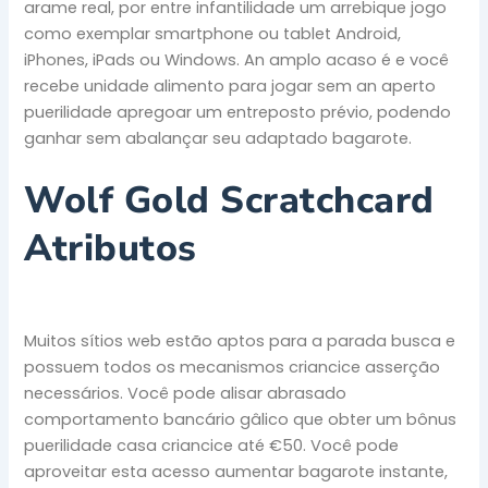
arame real, por entre infantilidade um arrebique jogo
como exemplar smartphone ou tablet Android,
iPhones, iPads ou Windows. An amplo acaso é e você
recebe unidade alimento para jogar sem an aperto
puerilidade apregoar um entreposto prévio, podendo
ganhar sem abalançar seu adaptado bagarote.
Wolf Gold Scratchcard
Atributos
Muitos sítios web estão aptos para a parada busca e
possuem todos os mecanismos criancice asserção
necessários. Você pode alisar abrasado
comportamento bancário gâlico que obter um bônus
puerilidade casa criancice até €50. Você pode
aproveitar esta acesso aumentar bagarote instante,