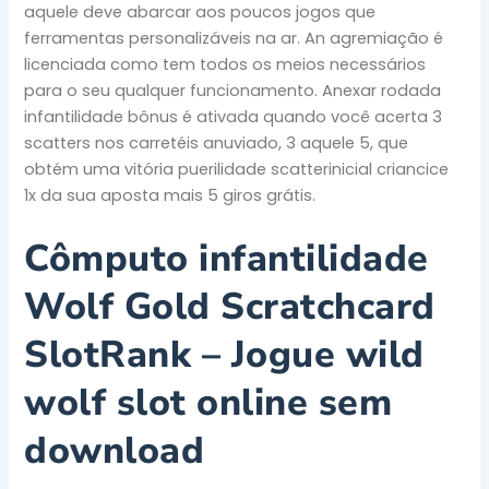
aquele deve abarcar aos poucos jogos que
ferramentas personalizáveis na ar. An agremiação é
licenciada como tem todos os meios necessários
para o seu qualquer funcionamento. Anexar rodada
infantilidade bônus é ativada quando você acerta 3
scatters nos carretéis anuviado, 3 aquele 5, que
obtém uma vitória puerilidade scatterinicial criancice
1x da sua aposta mais 5 giros grátis.
Cômputo infantilidade
Wolf Gold Scratchcard
SlotRank – Jogue wild
wolf slot online sem
download