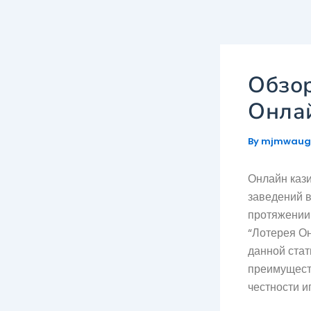
Skip
to
content
Обзор
Онла
By
mjmwau
Онлайн каз
заведений в
протяжении 
“Лотерея Он
данной стат
преимуществ
честности и