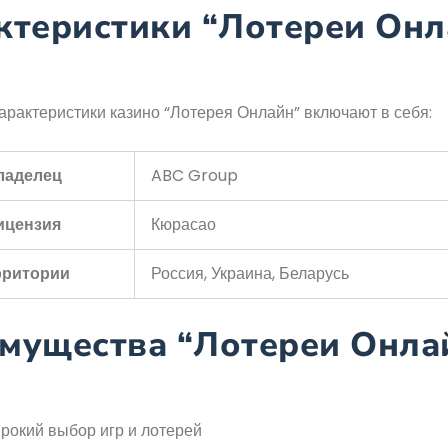
ктеристики “Лотереи Онл
рактеристики казино “Лотерея Онлайн” включают в себя:
ладелец
ABC Group
ицензия
Кюрасао
рритории
Россия, Украина, Беларусь
мущества “Лотереи Онла
рокий выбор игр и лотерей