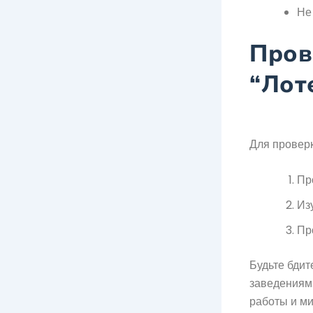
Не
Пров
“Лот
Для проверк
Пр
Из
Пр
Будьте бдит
заведениям.
работы и ми