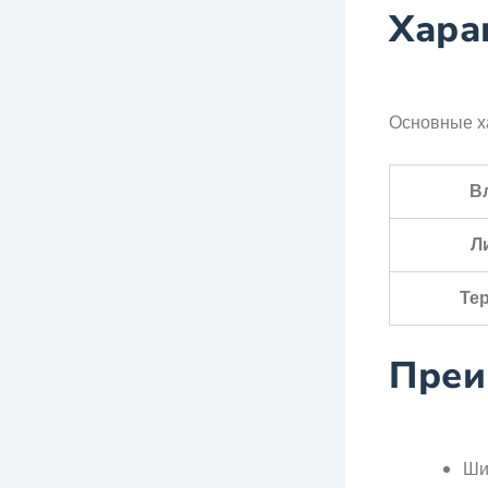
Хара
Основные ха
В
Л
Те
Преи
Ши