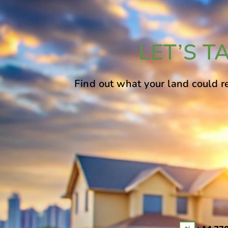
LET’S 
Find out what your land could re