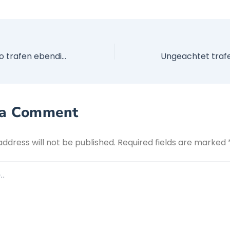
Jedoch nv casino trafen ebendiese finanziellen Einbu?en leer das ausbleibenden Spielsalon-Gewinn ebendiese Ortschaft
 a Comment
address will not be published.
Required fields are marked