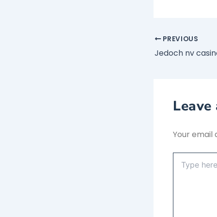
PREVIOUS
Leave
Your email 
Type
here..