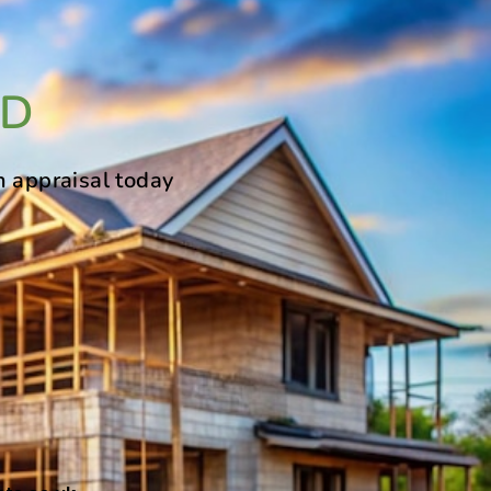
ND
n appraisal today