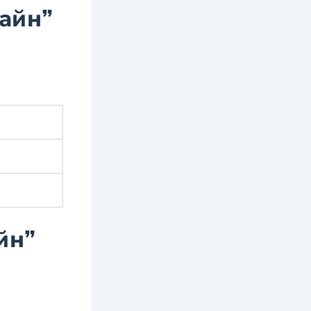
айн”
йн”