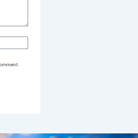
 comment.