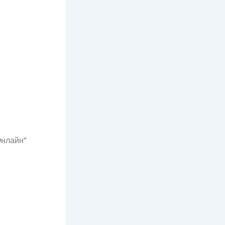
Онлайн”