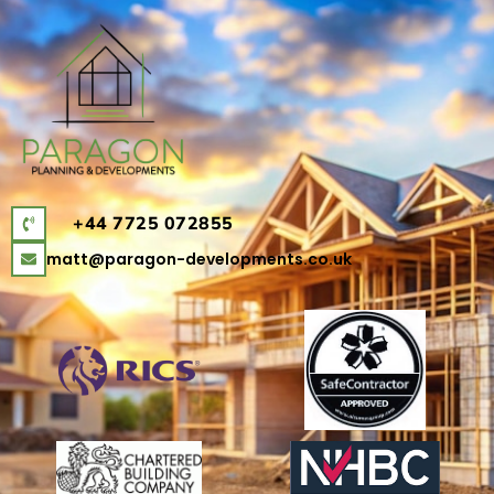
+44 7725 072855
matt@paragon-developments.co.uk