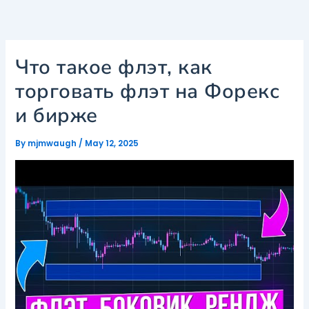
Skip
to
content
Что такое флэт, как
торговать флэт на Форекс
и бирже
By
mjmwaugh
/
May 12, 2025