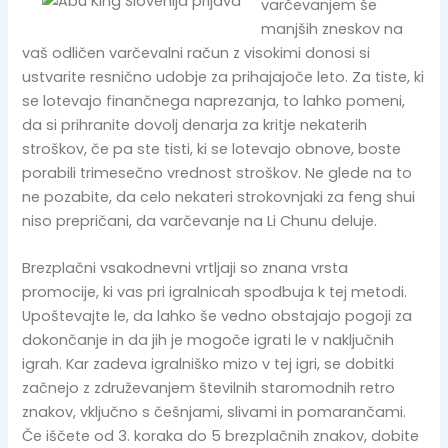
varčevanjem še
manjših zneskov na
vaš odličen varčevalni račun z visokimi donosi si
ustvarite resnično udobje za prihajajoče leto. Za tiste, ki
se lotevajo finančnega naprezanja, to lahko pomeni,
da si prihranite dovolj denarja za kritje nekaterih
stroškov, če pa ste tisti, ki se lotevajo obnove, boste
porabili trimesečno vrednost stroškov. Ne glede na to
ne pozabite, da celo nekateri strokovnjaki za feng shui
niso prepričani, da varčevanje na Li Chunu deluje.
Brezplačni vsakodnevni vrtljaji so znana vrsta
promocije, ki vas pri igralnicah spodbuja k tej metodi.
Upoštevajte le, da lahko še vedno obstajajo pogoji za
dokončanje in da jih je mogoče igrati le v naključnih
igrah. Kar zadeva igralniško mizo v tej igri, se dobitki
začnejo z združevanjem številnih staromodnih retro
znakov, vključno s češnjami, slivami in pomarančami.
Če iščete od 3. koraka do 5 brezplačnih znakov, dobite