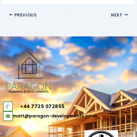
PREVIOUS
NEXT
+44 7725 072855
matt@paragon-developments.co.uk