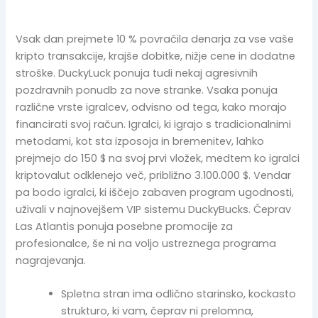
Vsak dan prejmete 10 % povračila denarja za vse vaše
kripto transakcije, krajše dobitke, nižje cene in dodatne
stroške. DuckyLuck ponuja tudi nekaj agresivnih
pozdravnih ponudb za nove stranke. Vsaka ponuja
različne vrste igralcev, odvisno od tega, kako morajo
financirati svoj račun. Igralci, ki igrajo s tradicionalnimi
metodami, kot sta izposoja in bremenitev, lahko
prejmejo do 150 $ na svoj prvi vložek, medtem ko igralci
kriptovalut odklenejo več, približno 3.100.000 $. Vendar
pa bodo igralci, ki iščejo zabaven program ugodnosti,
uživali v najnovejšem VIP sistemu DuckyBucks. Čeprav
Las Atlantis ponuja posebne promocije za
profesionalce, še ni na voljo ustreznega programa
nagrajevanja.
Spletna stran ima odlično starinsko, kockasto
strukturo, ki vam, čeprav ni prelomna,