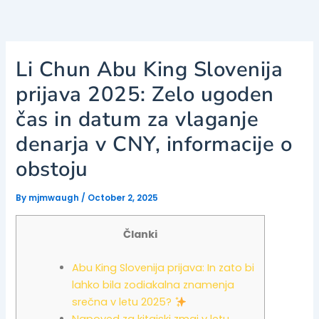
Skip
to
content
Li Chun Abu King Slovenija
prijava 2025: Zelo ugoden
čas in datum za vlaganje
denarja v CNY, informacije o
obstoju
By
mjmwaugh
/
October 2, 2025
Članki
Abu King Slovenija prijava: In zato bi
lahko bila zodiakalna znamenja
srečna v letu 2025?