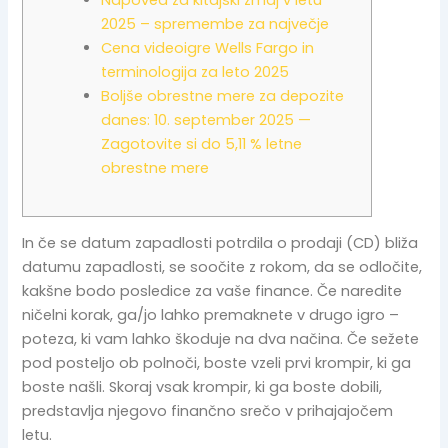
Napoved za kitajski zmaj v letu
2025 – spremembe za največje
Cena videoigre Wells Fargo in
terminologija za leto 2025
Boljše obrestne mere za depozite
danes: 10. september 2025 —
Zagotovite si do 5,11 % letne
obrestne mere
In če se datum zapadlosti potrdila o prodaji (CD) bliža
datumu zapadlosti, se soočite z rokom, da se odločite,
kakšne bodo posledice za vaše finance. Če naredite
ničelni korak, ga/jo lahko premaknete v drugo igro –
poteza, ki vam lahko škoduje na dva načina. Če sežete
pod posteljo ob polnoči, boste vzeli prvi krompir, ki ga
boste našli.
Skoraj vsak krompir, ki ga boste dobili,
predstavlja njegovo finančno srečo v prihajajočem
letu.