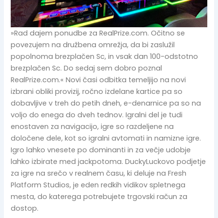
»Rad dajem ponudbe za RealPrize.com. Očitno se
povezujem na družbena omrežja, da bi zaslužil
popolnoma brezplačen Sc, in vsak dan 100-odstotno
brezplačen Sc. Do sedaj sem dobro poznal
RealPrize.com.« Novi časi odbitka temeljijo na novi
izbrani obliki provizij, ročno izdelane kartice pa so
dobavljive v treh do petih dneh, e-denarnice pa so na
voljo do enega do dveh tednov. Igralni del je tudi
enostaven za navigacijo, igre so razdeljene na
določene dele, kot so igralni avtomati in namizne igre.
Igro lahko vnesete po dominanti in za večje udobje
lahko izbirate med jackpotoma. DuckyLuckovo podjetje
za igre na srečo v realnem času, ki deluje na Fresh
Platform Studios, je eden redkih vidikov spletnega
mesta, do katerega potrebujete trgovski račun za
dostop.