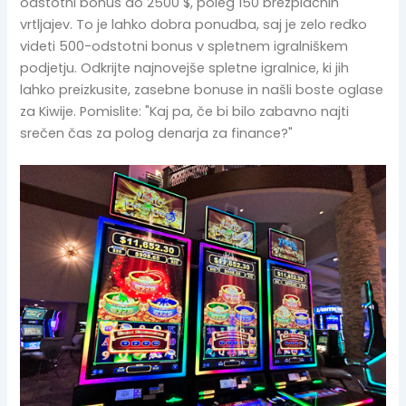
odstotni bonus do 2500 $, poleg 150 brezplačnih
vrtljajev. To je lahko dobra ponudba, saj je zelo redko
videti 500-odstotni bonus v spletnem igralniškem
podjetju. Odkrijte najnovejše spletne igralnice, ki jih
lahko preizkusite, zasebne bonuse in našli boste oglase
za Kiwije. Pomislite: "Kaj pa, če bi bilo zabavno najti
srečen čas za polog denarja za finance?"