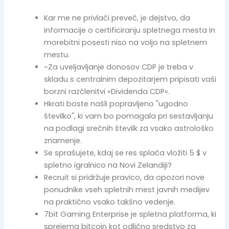
Kar me ne privlači preveč, je dejstvo, da
informacije o certificiranju spletnega mesta in
morebitni posesti niso na voljo na spletnem
mestu.
~Za uveljavljanje donosov CDP je treba v
skladu s centralnim depozitarjem pripisati vaši
borzni razčlenitvi »Dividenda CDP«.
Hkrati boste našli popravljeno "ugodno
številko", ki vam bo pomagala pri sestavljanju
na podlagi srečnih številk za vsako astrološko
znamenje.
Se sprašujete, kdaj se res splača vložiti 5 $ v
spletno igralnico na Novi Zelandiji?
Recruit si pridržuje pravico, da opozori nove
ponudnike vseh spletnih mest javnih medijev
na praktično vsako takšno vedenje.
7bit Gaming Enterprise je spletna platforma, ki
sprejema bitcoin kot odlično sredstvo za