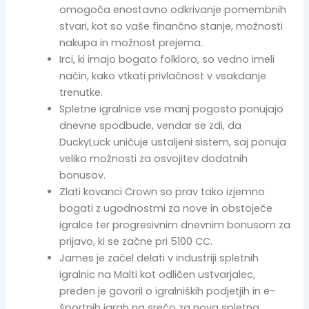
omogoča enostavno odkrivanje pomembnih
stvari, kot so vaše finančno stanje, možnosti
nakupa in možnost prejema.
Irci, ki imajo bogato folkloro, so vedno imeli
način, kako vtkati privlačnost v vsakdanje
trenutke.
Spletne igralnice vse manj pogosto ponujajo
dnevne spodbude, vendar se zdi, da
DuckyLuck uničuje ustaljeni sistem, saj ponuja
veliko možnosti za osvojitev dodatnih
bonusov.
Zlati kovanci Crown so prav tako izjemno
bogati z ugodnostmi za nove in obstoječe
igralce ter progresivnim dnevnim bonusom za
prijavo, ki se začne pri 5100 CC.
James je začel delati v industriji spletnih
igralnic na Malti kot odličen ustvarjalec,
preden je govoril o igralniških podjetjih in e-
športnih igrah na srečo za nova spletna