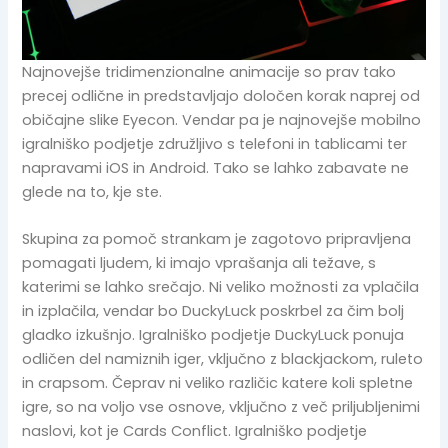
Najnovejše tridimenzionalne animacije so prav tako
precej odlične in predstavljajo določen korak naprej od
običajne slike Eyecon. Vendar pa je najnovejše mobilno
igralniško podjetje združljivo s telefoni in tablicami ter
napravami iOS in Android. Tako se lahko zabavate ne
glede na to, kje ste.
Skupina za pomoč strankam je zagotovo pripravljena
pomagati ljudem, ki imajo vprašanja ali težave, s
katerimi se lahko srečajo. Ni veliko možnosti za vplačila
in izplačila, vendar bo DuckyLuck poskrbel za čim bolj
gladko izkušnjo. Igralniško podjetje DuckyLuck ponuja
odličen del namiznih iger, vključno z blackjackom, ruleto
in crapsom. Čeprav ni veliko različic katere koli spletne
igre, so na voljo vse osnove, vključno z več priljubljenimi
naslovi, kot je Cards Conflict. Igralniško podjetje